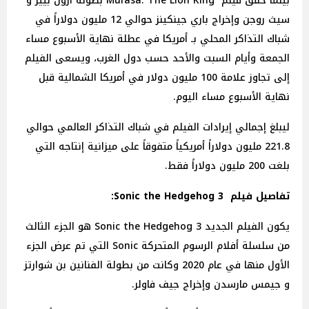
بينما حقق فيلم Mufasa: The Lion King بطولة آرون بيير و
سيث روجن وإخراج باري جينكينز حوالي 12 مليون دولاراً في
شباك التذاكر المحلي بـ أمريكا في عطلة نهاية الأسبوع مساء
الجمعة وأيام السبت والأحد حسب دول الغرب، ويسعى الفيلم
إلى تجاوز علامة 100 مليون دولار في أمريكا الشمالية قبل
نهاية الأسبوع مساء اليوم.
ليبلغ إجمالي إيرادات الفيلم في شباك التذاكر العالمي حوالي
221.8 مليون دولاراً أمريكياً متفوقاً على ميزانية إنتاجه التي
بلغت 200 مليون دولاراً فقط.
تفاصيل فيلم Sonic the Hedgehog 3:
يكون الفيلم الجديد Sonic the Hedgehog 3 هو الجزء الثالث
من سلسلة أفلام الرسوم المتحركة Sonic التي تم عرض الجزء
الأول منها في عام 2020 وكانت من بطولة الفنانين بن شوارتز
و جيمس مارسدن وإخراج جيف فاولر.