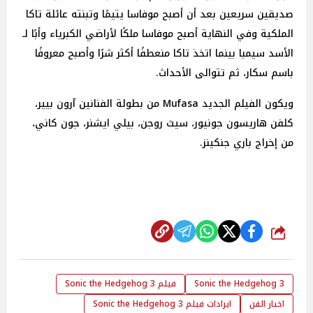
صديقين سريعين بعد أن أصبح موفاسا يتيمًا وتبنته عائلة تاكا
الملكية وفي النهاية أصبح موفاسا ملكًا لأراضي الكبرياء وأبًا لـ
الأسد سيمبا بينما اتخذ تاكا منعطفًا أكثر شرًا وأصبح معروفًا
باسم سكار، ثم تتوالى الأحداث.
ويكون الفيلم الجديد Mufasa من بطولة الفنانين آرون بيير،
كلفن هاريسون جونيور، سيث روجن، بيلي ايشنر، جون كاني،
من إخراج باري جنكينز.
شارك
Sonic the Hedgehog 3
فيلم Sonic the Hedgehog 3
اخبار الفن
ايرادات فيلم Sonic the Hedgehog 3