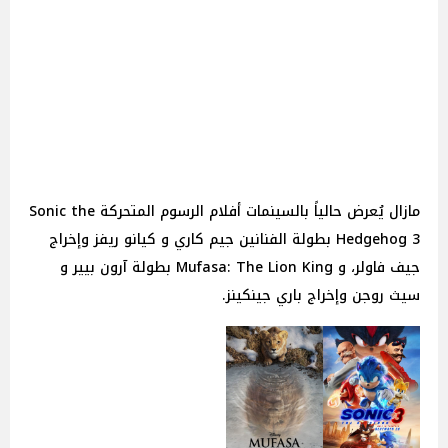
مازال يُعرض حالياً بالسينمات أفلام الرسوم المتحركة Sonic the
Hedgehog 3 بطولة الفنانين جيم كاري و كيانو ريفز وإخراج
جيف فاولر، و Mufasa: The Lion King بطولة آرون بيير و
سيث روجن وإخراج باري جينكينز.