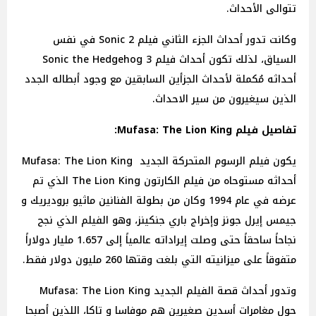
تتوالى الأحداث.
وكانت تدور أحداث الجزء الثاني فيلم Sonic 2 في نفس
السياق، لذلك تكون أحداث فيلم Sonic the Hedgehog 3
أحداثه مُكملة لأحداث الجزأين السابقين مع وجود أبطاله الجدد
الذين سيغيرون من سير الاحداث.
تفاصيل فيلم Mufasa: The Lion King:
يكون فيلم الرسوم المتحركة الجديد Mufasa: The Lion King
أحداثه مستوحاه من فيلم الكارتون The Lion King الذي تم
عرضه في عام 1994 وكان من بطولة الفنانين ماثيو بروديريك و
جيمس إيرل جونز وإخراج باري جنكينز، وهو الفيلم الذي نجح
نجاحاً ساحقاً حتى وصلت إيراداته عالمياً إلى 1.657 مليار دولاراً
متفوقاً على ميزانيته التي بلغت وقتها 260 مليون دولار فقط.
وتدور أحداث قصة الفيلم الجديد Mufasa: The Lion King
حول مغامرات أسدين صغيرين هم موفاسا و تاكا، اللذين أصبحا