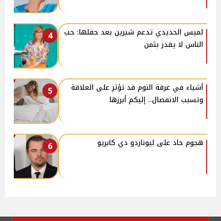
لميس الحديدي تدعم شيرين بعد حفلها: حب
4
الناس لا يقدر بثمن
أشياء في غرفة النوم قد تؤثر على العلاقة
5
وتسبب الانفصال.. إليكم أبرزها
هجوم حاد على ليوناردو دي كابريو
6