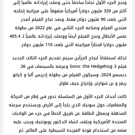
ونجح الجزء الأول نجاحاً ساحقاً حتى وصلت إيراداته عالمياً إلى
أكثر من 320 مليون دولاراً أمريكياً متفوقاً على ميزانية إنتاجه
التي بلغت 90 مليون دولار فقط، وبعد نجاح الفيلم أصدر
منتجي الفيلم وصناعه الجزء الثاني في عام 2022 من بطولة
نفس الأبطال ونجح الفيلم أيضاً ووصلت إيراداته عالمياً لـ 405.4
مليون دولارا مُجتازاً ميزانيته التي بلغت 110 مليون دولار.
لذلك استغلالاً لنجاح الجزأين سيتم تقديم الجزء الثالث الجديد
فيلم Sonic the Hedgehog 3 وعرضه بالسينمات في 26
ديسمبر 2024، وسيكون الفيلم من بطولة إدريس ألبا و كيانو
ريفز و بن شوارتز، وإخراج جيف فاولر.
كانت أحداث الجزء الأول من السلسلة تدور في إطار من الحركة
والمغامرات حول سونيك الذي يلجأ إلى الأرض ويستخدم سرعته
المذهلة ويعطل الطاقة عن طريق الخطأ في جزء من الولايات
المتحدة الأمريكية ويلفت انتباه الدكتور روبوتنيك ويجب عليه
منعه من استخدام قوته الفريدة للسيطرة على العالم، ثم