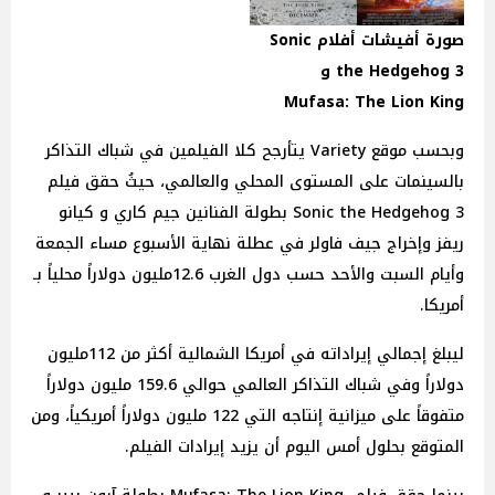
صورة أفيشات أفلام Sonic
the Hedgehog 3 و
Mufasa: The Lion King
وبحسب موقع Variety يتأرجح كلا الفيلمين في شباك التذاكر
بالسينمات على المستوى المحلي والعالمي، حيثُ حقق فيلم
Sonic the Hedgehog 3 بطولة الفنانين جيم كاري و كيانو
ريفز وإخراج جيف فاولر في عطلة نهاية الأسبوع مساء الجمعة
وأيام السبت والأحد حسب دول الغرب 12.6مليون دولاراً محلياً بـ
أمريكا.
ليبلغ إجمالي إيراداته في أمريكا الشمالية أكثر من 112مليون
دولاراً وفي شباك التذاكر العالمي حوالي 159.6 مليون دولاراً
متفوقاً على ميزانية إنتاجه التي 122 مليون دولاراً أمريكياً، ومن
المتوقع بحلول أمس اليوم أن يزيد إيرادات الفيلم.