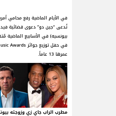
في الأيام الماضية رفع محامي أمر
تُدعى “جين دو” دعوى قضائية فيدر
بيونسيه) في الأسابيع الماضية مُته
عمرها 13 عاماً.
مطرب الراب جاي زي وزوجته بيون