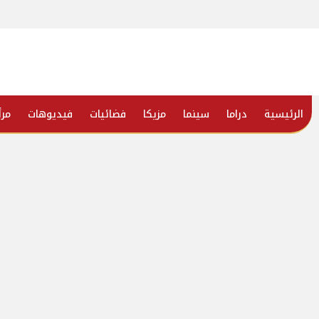
الرئيسية
دراما
سينما
مزيكا
فضائيات
فيديوهات
مرأ