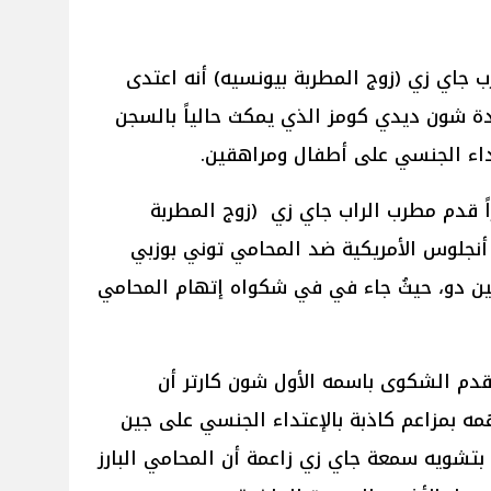
 جاي زي (زوج المطربة بيونسيه) أنه اعتدى
ة شون ديدي كومز الذي يمكث حالياً بالسجن
تداء الجنسي على أطفال ومراهقين.
قع The Gaurdian مؤخراً قدم مطرب الراب جاي زي (زوج المطربة
جلوس الأمريكية ضد المحامي توني بوزبي
ين دو، حيثُ جاء في في شكواه إتهام المحامي
قدم الشكوى باسمه الأول شون كارتر أن
مه بمزاعم كاذبة بالإعتداء الجنسي على جين
بتشويه سمعة جاي زي زاعمة أن المحامي البارز