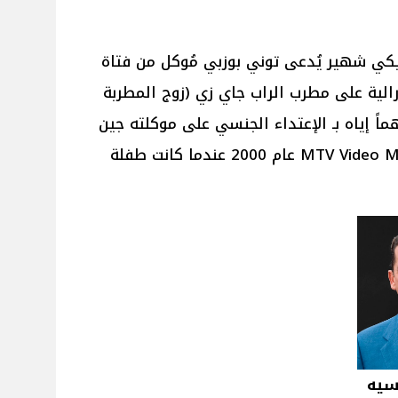
يكي شهير يُدعى توني بوزبي مُوكل من فتاة
الية على مطرب الراب جاي زي (زوج المطربة
ماً إياه بـ الإعتداء الجنسي على موكلته جين
في حفل توزيع جوائز MTV Video Music Awards عام 2000 عندما كانت طفلة
سيه