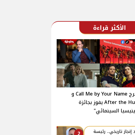
الأكثر قراءة
مخرج Call Me by Your Name و
After the Hunt يفوز بجائزة
نيسيا السينمائي"
 إنجاز تاريخي.. رئيسة
2