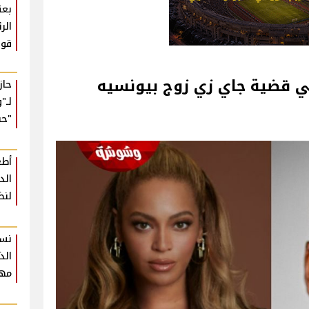
بعث
الر
قوي
ً في قضية جاي زي زوج بيونسيه
حا
لـ"
"حب
أطع
لنض
نسخ
الذ
مهر