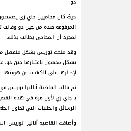
دو.
حيثُ كان محاميين جاي زي يضغطو
المرفوعة ضده من جين دو وقالت تو
لمجرد أن المحامي يطالب بذلك.
وقد منحت توريس بشكل منفصل مته
بشكل مجهول باعتبارها جين دو، عل
لإجبارها على الكشف عن هويتها علن
ثم قالت القاضية أناليزا توريس ف
بـ جاي زي لأول مرة في هذه القضي
الرسائل والطلبات التي تحاول ال
وأضافت القاضية أناليزا توريس: ا