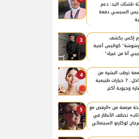
ة ناشئات اليد: دعم
ئيس السيسي دفعة
ة
زم إكس يكشف
3
وشوشة" كواليس أغنية
يبي أنا من غيرك"
مة ترطب البشرة من
4
الداخل.. 7 خيارات طبيعية
ارة وحيوية أكثر
ة مرممة من «الرقص مع
5
ئاب» تخطف الأنظار في
جان لوكارنو السينمائي