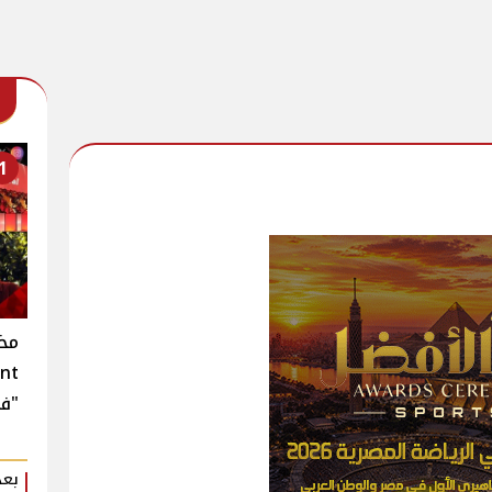
1
"في
بعد