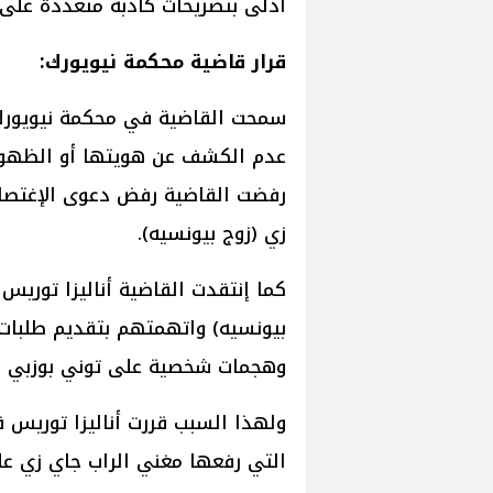
أدلى بتصريحات كاذبة متعددة على 
قرار قاضية محكمة نيويورك:
سمحت القاضية في محكمة نيويورك أ
عدم الكشف عن هويتها أو الظهور
رفضت القاضية رفض دعوى الإغتصاب
زي (زوج بيونسيه).
كما إنتقدت القاضية أناليزا توريس 
بيونسيه) واتهمتهم بتقديم طلبات 
وهجمات شخصية على توني بوزبي مح
ولهذا السبب قررت أناليزا توريس 
التي رفعها مغني الراب جاي زي عل