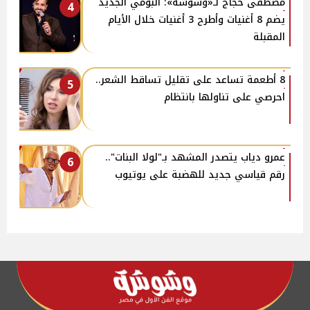
مصطفى حجاج لـ«وشوشة»: ألبومي الجديد
4
يضم 8 أغنيات وأطرح 3 أغنيات خلال الأيام
المقبلة
8 أطعمة تساعد على تقليل تساقط الشعر..
5
احرصي على تناولها بانتظام
عمرو دياب يتصدر المشهد بـ"لولا البنات"..
6
رقم قياسي جديد للهضبة على يوتيوب