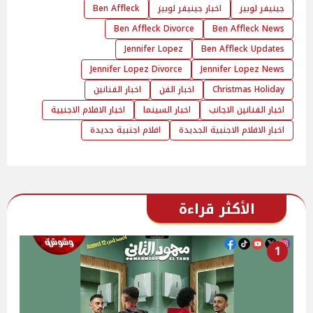
جينيفر لوبيز
اخبار جينيفر لوبيز
Ben Affleck
Ben Affleck Divorce
Ben Affleck News
Jennifer Lopez
Ben Affleck Updates
Jennifer Lopez Divorce
Jennifer Lopez News
Christmas Holiday
اخبار الفن
اخبار الفنانين
اخبار الفنانين الاجانب
اخبار السينما
اخبار الافلام الاجنبية
اخبار الافلام الاجنبية الجديدة
افلام اجنبية جديدة
الأكثر قراءة
1