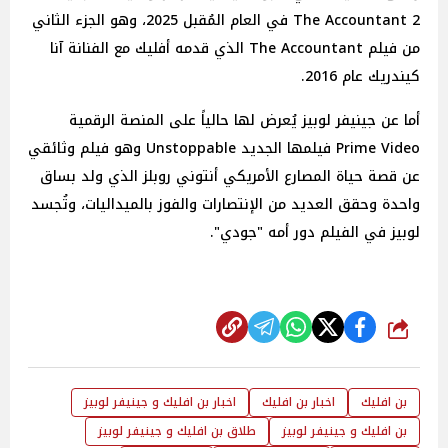
The Accountant 2 في العام المُقبل 2025، وهو الجزء الثاني
من فيلم The Accountant الذي قدمه أفليك مع الفنانة آنا
كيندريك عام 2016.
أما عن جينيفر لوبيز يُعرض لها حالياً على المنصة الرقمية
Prime Video فيلمها الجديد Unstoppable وهو فيلم وثائقي
عن قصة حياة المصارع الأمريكي أنتوني روبلز الذي ولد بساق
واحدة وحقق العديد من الإنتصارات والفوز بالميداليات، وتُجسد
لوبيز في الفيلم دور أمه "جودي".
شارك
بن افليك
اخبار بن افليك
اخبار بن افليك و جينيفر لوبيز
بن افليك و جينيفر لوبيز
طلاق بن افليك و جينيفر لوبيز