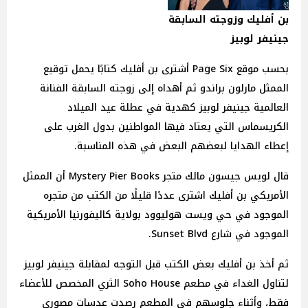
بن أفليك وزوجته السابقة
جينيفر لوبيز
بحسب موقع Page Six أشترى بن أفليك كتابًا يحمل توقيع
الممثل مارلون براندو ثم أهداه إلى زوجته السابقة الفنانة
العالمية جينيفر لوبيز كهدية في عطلة عيد الميلاد
الكريسماس التي يعتاد فيها المواطنين بدول الغرب على
إعطاء الهدايا لبعضهم البعض في هذه المناسبة.
قال لويس جيسون مالك متجر Mystery Pier Books أن الممثل
الأمريكي بن أفليك اشترى عددًا قليلًا من الكتب من متجره
الموجود في حي ويست هوليوود بولاية كاليفورنيا الأمريكية
الموجود في شارع Sunset Blvd.
ثم أخذ بن أفليك بعض الكتب قبل التوجه لمقابلة جينيفر لوبيز
لتناول الغداء في مطعم Soho House الثري المخصص للأعضاء
فقط، وأثناء جلوسهم في المطعم رصدت عدسات مصوري