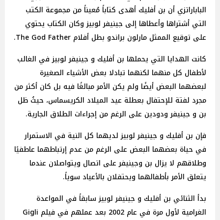
الباباراتزي أن بن أفليك أهدى كتاباً مُعيناً من مجموعة الكتب
التي أشتراها وأعطاها إلى جينيفر لوبيز وكان الكتاب يحتوي
على توقيع الممثل مارلون براندو بطل أفلام The God Father.
كانت الهدايا التي يحملها بن أفليك و جينيفر لوبيز في الغالب
لأطفال كل منهما لكنهما تبادلا بعض الأشياء الصغيرة
لبعضهما البعض أيضًا ولم يكن الأمر مبالغًا فيه بل كان أكثر من
مجرد لفتة للإحتفال بعطلة عيد الميلاد الكريسماس، حيثُ ظل
بن و جينيفر ودودين على الرغم من إجراءات الطلاق الجارية.
فإن بن أفليك و جينيفر لوبيز لديهما كل النية في الاستمرار
في حياة بعضهما البعض على الرغم من عدم إرتباطهما عاطفيًا
وطلاقهم لا يزال بن وجينيفر على اتصال ويتواصلان عندما
يتعلق الأمر بأطفالهما ويحتفلان بالأعياد سوياً.
بدأ الثنائي بن أفليك و جينيفر لوبيز سابقاً في المواعدة
الغرامية لأول مرة في عام 2002 بعد عملهم في فيلم Gigli