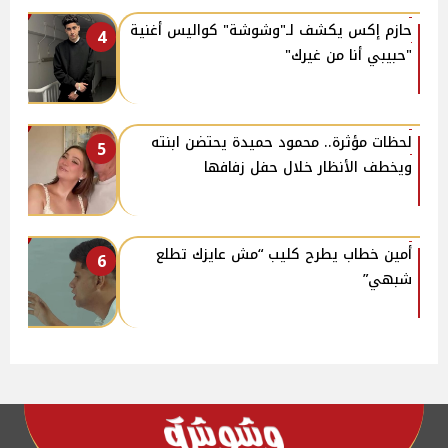
حازم إكس يكشف لـ"وشوشة" كواليس أغنية
4
"حبيبي أنا من غيرك"
لحظات مؤثرة.. محمود حميدة يحتضن ابنته
5
ويخطف الأنظار خلال حفل زفافها
أمين خطاب يطرح كليب “مش عايزك تطلع
6
شبهي”