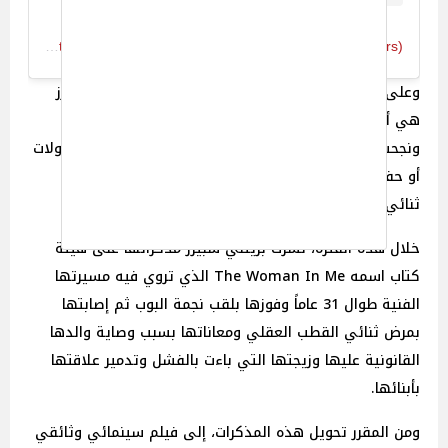
A post shared by XILA MARIA RIVER RED (@britneyspears)
وعلى صعيد فني آخر، فقد كانت أحدث أعمال بريتني سبيرز
هي أغنية Hold Me Closer التي قدمتها في عام 2022
ونجحت نجاحاً عالمياً ساحقاً، ومنذُ ذلك الحين لم تقم بأي جولات
أو حفلات غنائية للترويج لأغانيها بسبب معاناتها من مرض
ثنائي القطب العقلي.
خلال هذه الفترة، نشرت بريتني سبيرز مذكراتها على هيئة
كتاب اسمه The Woman In Me الذي تروي فيه مسيرتها
الفنية طوال 31 عاماً وفوزها بلقب نجمة البوب ثم إصابتها
بمرض ثنائي القطب العقلي ومعاناتها بسبب وصاية والدها
القانونية عليها وزيجتها التي باءت بالفشل وتدمير علاقتها
بأبنائها.
ومن المقرر تحويل هذه المذكرات، إلى فيلم سينمائي وثائقي