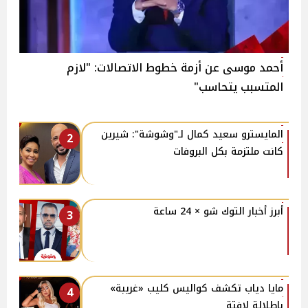
أحمد موسى عن أزمة خطوط الاتصالات: "لازم
المتسبب يتحاسب"
المايسترو سعيد كمال لـ"وشوشة": شيرين
2
كانت ملتزمة بكل البروفات
أبرز أخبار التوك شو × 24 ساعة
3
مايا دياب تكشف كواليس كليب «غريبة»
4
بإطلالة لافتة