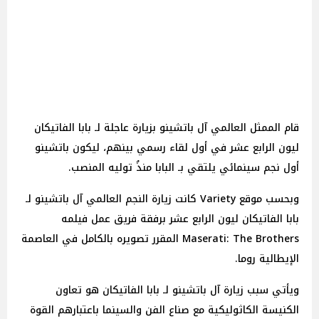
قام الممثل العالمي آل باتشينو بزيارة عاجلة لـ بابا الفاتيكان
ليون الرابع عشر في أول لقاء رسمي بينهم، ليكون باتشينو
أول نجم سينمائي يلتقي بـ البابا منذُ توليه المنصب.
وبحسب موقع Variety كانت زيارة النجم العالمي آل باتشينو لـ
بابا الفاتيكان ليون الرابع عشر برفقة فريق عمل فيلمه
Maserati: The Brothers المقرر تصويره بالكامل في العاصمة
الإيطالية روما.
ويأتي سبب زيارة آل باتشينو لـ بابا الفاتيكان هو تعاون
الكنيسة الكاثوليكية مع صناع الفن والسينما باعتبارهم القوة