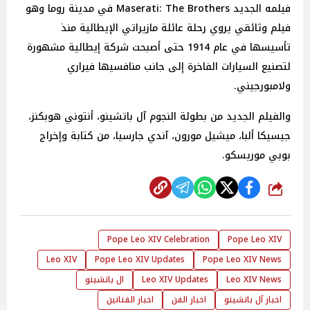
فيلمه الجديد Maserati: The Brothers في مدينة روما وهو
فيلم وثائقي يروي رحلة عائلة مازيراتي الإيطالية منذ
تأسيسها في عام 1914 حتى أصبحت شركة إيطالية مشهورة
لتصنيع السيارات الفاخرة إلى جانب منافسيها فيراري
ولامبورجيني.
والفيلم الجديد من بطولة النجوم آل باتشينو، أنتوني هوبكنز،
جيسيكا ألبا، ميشيل مورون، آندي جارسيا، من كتابة وإخراج
بوبي موريسكو.
شارك
Pope Leo XIV Celebration
Pope Leo XIV
Leo XIV
Pope Leo XIV Updates
Pope Leo XIV News
Leo XIV News
Leo XIV Updates
ال باتشينو
اخبار آل باتشينو
اخبار الفن
اخبار الفنانين