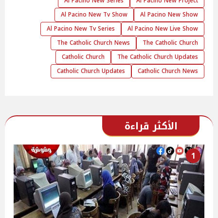
Al Pacino New Series
Al Pacino New Project
Al Pacino New Tv Show
Al Pacino New Show
Al Pacino New Tv Series
Al Pacino New Live Show
The Catholic Church News
The Catholic Church
Catholic Church
The Catholic Church Updates
Catholic Church Updates
Catholic Church News
الأكثر قراءة
1