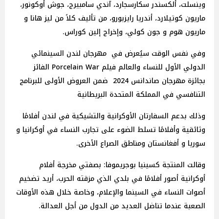
وينسلت، ألكسندر سكارسجارد، آندي سامبيرج، جوش أوكونور،
ماريون كوتيلارد، أندريا رايزبورو، من تأليف كلاً من ليز هانا و
ماريون هوم و جون كولي، وإخراج إلين كوراس.
وفي نفس الوقت سيُعرض في مهرجان لندن السينمائي
الدولي الأول للنساء والعالم فيلم Porcelain War الفائز
بجائزة مهرجان صاندانس 2024 ضمن العروض الأولى للبرنامج
التنافسي في المملكة المتحدة البريطانية
وذلك بدعم السفارتان الأوكرانية والتشيكية في لندن أفلامًا
وثائقية وأفلامًا تسلط الضوء على تجارب النساء في أوكرانيا و
سوريا و أفغانستان ومناطق الصراع الأخرى.
وقالت المنتجة كسينيا بوجريموفا: بصفتي مخرجة أفلام
أوكرانية أصور أفلامًا في بلدي الذي مزقته الحرب، أريد تضخيم
أصوات النساء في السينما والإعلام، وخاصة خلال هذه الأوقات
الصعبة عندما تناضل العديد من الدول من أجل العدالة.