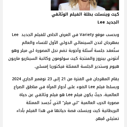
كيت وينسلت بطلة الفيلم الوثائقي
الجديد Lee
وبحسب موقع Variety في العرض الخاص للفيلم الجديد Lee
بمهرجان لندن السينمائي الدولي الأول للنساء والعالم
ستُعقد جلسة أسئلة وأجوبة تضم نجل المصورة لي ميلر وهو
أنتوني بينروز والمنتجة كيت سولومون وكاتبة السيناريو ماريون
هيوم وستدير الجلسة الممثلة فيكتوريا إمسلي.
يقام المهرجان في الفترة من 21 إلى 23 نوفمبر الجاري 2024
ويسلط فيلم Lee الضوء على أدوار المرأة في مناطق الصراع
العالمية، حيثُ يكون فيلم Lee هو فيلم وثائقي عن حياة
مصورة الحرب العالمية "لي ميلر" التي تُجسد الممثلة
البريطانية كيت وينسلت قصة حياتها في هذا الفيلم بأداء
تمثيلي مُبهر.