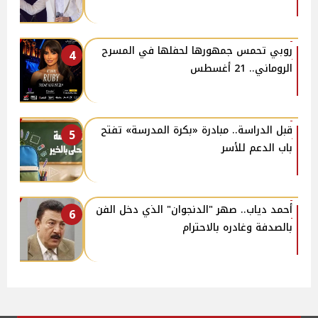
روبي تحمس جمهورها لحفلها في المسرح
4
الروماني.. 21 أغسطس
قبل الدراسة.. مبادرة «بكرة المدرسة» تفتح
5
باب الدعم للأسر
أحمد دياب.. صهر "الدنجوان" الذي دخل الفن
6
بالصدفة وغادره بالاحترام