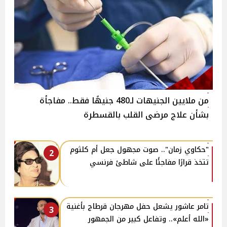
من ملايين الجنيهات لـ480 جنيهًا فقط.. مفاجأة
بشأن علاج مرضى القلب بالقسطرة
"حكاوي زمان".. صوت مجهول جعل أم كلثوم
2
تتخذ قرارًا مفاجئًا على شاطئ فرنسي
تامر عاشور يشعل حفل مهرجان قرطاج بأغنية
3
«الله أعلم».. وتفاعل كبير من الجمهور