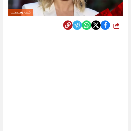
كيت وينسلت
شارك