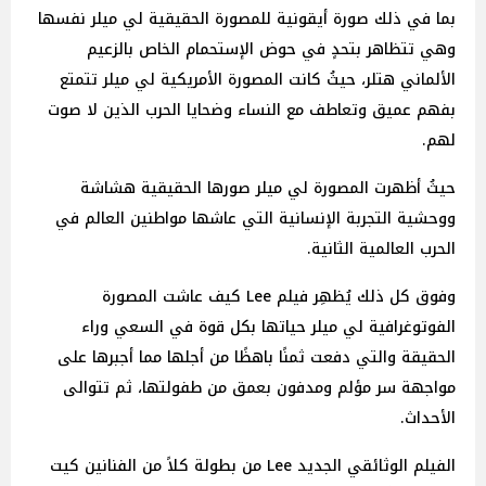
بما في ذلك صورة أيقونية للمصورة الحقيقية لي ميلر نفسها
وهي تتظاهر بتحدٍ في حوض الإستحمام الخاص بالزعيم
الألماني هتلر، حيثُ كانت المصورة الأمريكية لي ميلر تتمتع
بفهم عميق وتعاطف مع النساء وضحايا الحرب الذين لا صوت
لهم.
حيثُ أظهرت المصورة لي ميلر صورها الحقيقية هشاشة
ووحشية التجربة الإنسانية التي عاشها مواطنين العالم في
الحرب العالمية الثانية.
وفوق كل ذلك يُظهِر فيلم Lee كيف عاشت المصورة
الفوتوغرافية لي ميلر حياتها بكل قوة في السعي وراء
الحقيقة والتي دفعت ثمنًا باهظًا من أجلها مما أجبرها على
مواجهة سر مؤلم ومدفون بعمق من طفولتها، ثم تتوالى
الأحداث.
الفيلم الوثائقي الجديد Lee من بطولة كلاً من الفنانين كيت