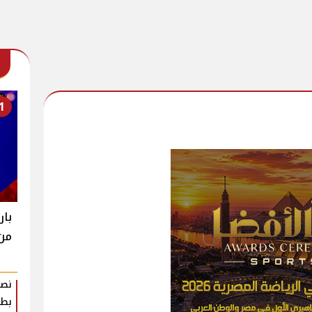
1
بار
من 
نصا
بطر