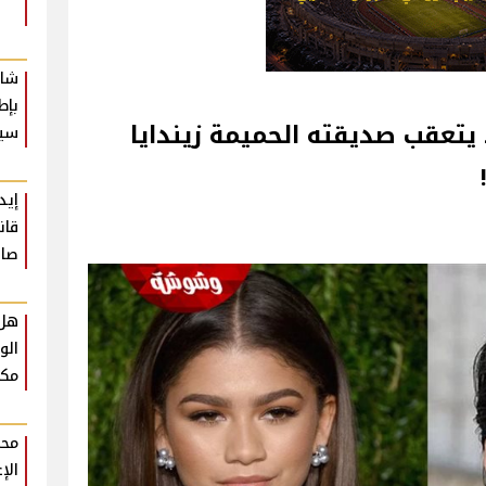
شار
بإط
 يتعقب صديقته الحميمة زيندايا
سي
إيد
قان
صاد
هل 
الو
مكو
محم
الإ