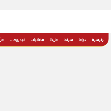
الرئيسية
دراما
سينما
مزيكا
فضائيات
فيديوهات
مرأ