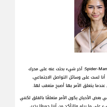
قال الفنان توم هولاند بطل أفلام Spider-Man: آخر شيء بحثت عنه على محرك
 أنا لست على وسائل التواصل الاجتماعي،
عندما يتعلق الأمر بها أصبح متعقب لها.
 بعض الأحيان يكون الأمر متعلقًا بالقلق لكنني
لى ما يرام والتأكد من أننا جميعًا بخير،