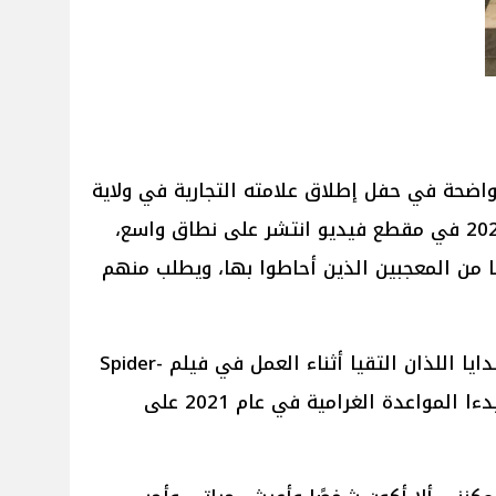
واضحة في حفل إطلاق علامته التجارية في ولاية
نيويورك الأمريكية في 24 أكتوبر 2024 في مقطع فيديو انتشر على نطاق واسع،
ا من المعجبين الذين أحاطوا بها، ويطلب منهم
لقد حافظ الثنائي توم هولاند و زيندايا اللذان التقيا أثناء العمل في فيلم Spider-
Man: Homecoming لعام 2017 وبدءا المواعدة الغرامية في عام 2021 على