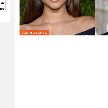
طرا
ورس
توم هولاند و زيندايا