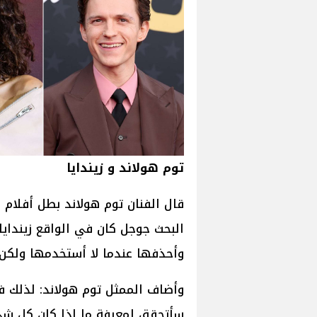
توم هولاند و زيندايا
البحث جوجل كان في الواقع زيندايا
وأحذفها عندما لا أستخدمها ولكن 
وأضاف الممثل توم هولاند: لذلك في
سأتحقق لمعرفة ما إذا كان كل شيء ع