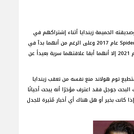
صديقته الحميمة زيندايا أثناء إشتراكهم في
بطولة فيلم Spider-Man: Homecoming عام 2017 وعلى الرغم من أنهما بدآ في
المواعدة الغرامية الحميمة في عام 2021 إلا أنهما أبقا علاقتهما سرية بعيداً عن
ستطيع توم هولاند منع نفسه من تعقب زيندايا
البحث جوجل فقد اعترف مؤخرًا أنه يبحث أحيانًا
 كانت بخير أو هل هناك أي أخبار مُثيرة للجدل