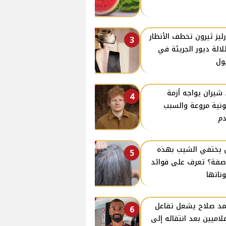
ليز ثيرون تخطف الأنظار
3
لالة ديور الجريئة في
ول
 شيران يواجه أزمة
4
ونية مروعة والسبب
م
يختفي الشيب بهذه
5
صفة؟ تعرف على فوائد
ناتها
د صلاح يشعل تفاعل
6
علاميين بعد انتقاله إلى