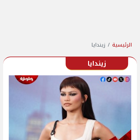
الرئيسية
زيندايا
زيندايا