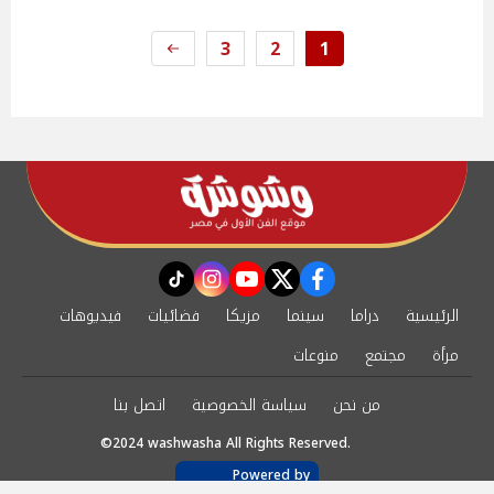
3
2
1
instagram
tiktok
youtube
twitter
facebook
الرئيسية
دراما
سينما
مزيكا
فضائيات
فيديوهات
مرأة
مجتمع
منوعات
من نحن
سياسة الخصوصية
اتصل بنا
©2024 washwasha All Rights Reserved.
Powered by