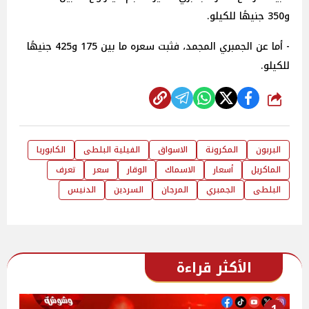
و350 جنيهًا للكيلو.
- أما عن الجمبري المجمد، فثبت سعره ما بين 175 و425 جنيهًا
للكيلو.
شارك
البربون
المكرونة
الاسواق
الفيلية البلطى
الكابوريا
الماكريل
أسعار
الاسماك
الوقار
سعر
تعرف
البلطى
الجمبري
المرجان
السردين
الدنيس
الأكثر قراءة