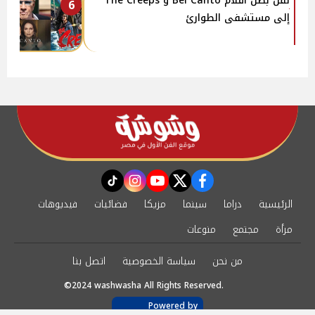
نقل بطل أفلام Bel Canto و The Creeps
6
إلى مستشفى الطوارئ
instagram
tiktok
youtube
twitter
facebook
الرئيسية
دراما
سينما
مزيكا
فضائيات
فيديوهات
مرأة
مجتمع
منوعات
من نحن
سياسة الخصوصية
اتصل بنا
©2024 washwasha All Rights Reserved.
Powered by