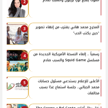
الموت يُفجع لورا بريبون والسبب صادم
2
المخرج محمد هاني يقترب من إنهاء تصوير
3
"حين يكتب الحب"
رسمياً .. إلغاء النسخة الأمريكية الجديدة من
4
مسلسل Squid Game والسبب صادم
الأعلى للإعلام يستدعي مسئول حسابات
5
محمد الجبالي.. جلسة استماع غدًا بسبب
مخالفات