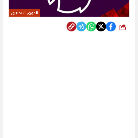
الدورى الانجليزى
شارك