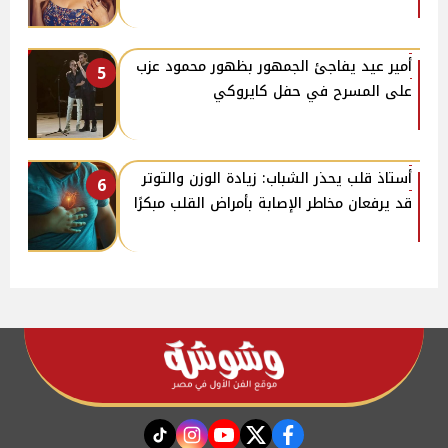
أمير عيد يفاجئ الجمهور بظهور محمود عزب
5
على المسرح في حفل كايروكي
أستاذ قلب يحذر الشباب: زيادة الوزن والتوتر
6
قد يرفعان مخاطر الإصابة بأمراض القلب مبكرًا
instagram
tiktok
youtube
twitter
facebook