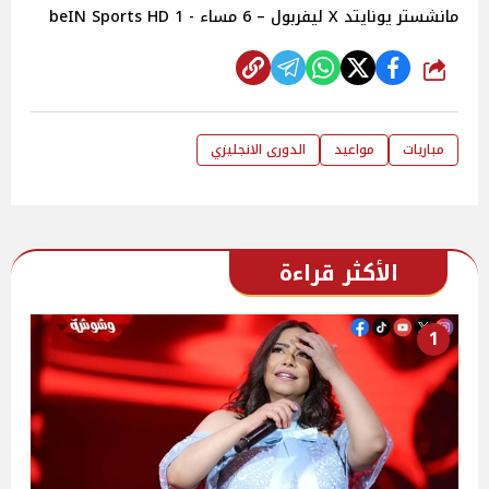
مانشستر يونايتد X ليفربول – 6 مساء - beIN Sports HD 1
شارك
مباريات
مواعيد
الدورى الانجليزي
الأكثر قراءة
1