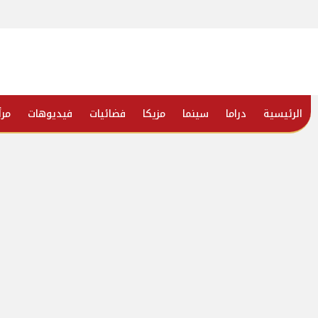
الرئيسية
دراما
سينما
مزيكا
فضائيات
فيديوهات
مرأ