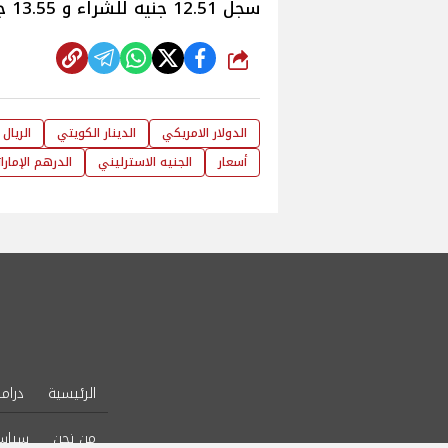
سجل 12.51 جنيه للشراء و 13.55 جنيه للبيع.
شارك
الدولار الامريكي
الدينار الكويتي
الريال
أسعار
الجنيه الاسترليني
الدرهم الإمارا
الرئيسية
دراما
من نحن
سياس