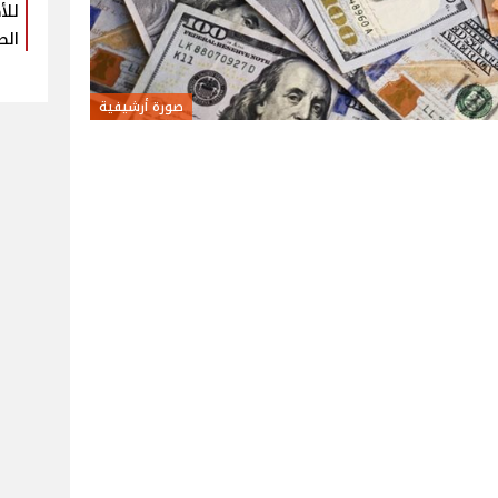
للأ
الص
صورة أرشيفية