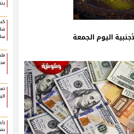
يتص
كيف
شام
أجنبية اليوم الجمعة
ساع
ملخ
محت
تعر
الي