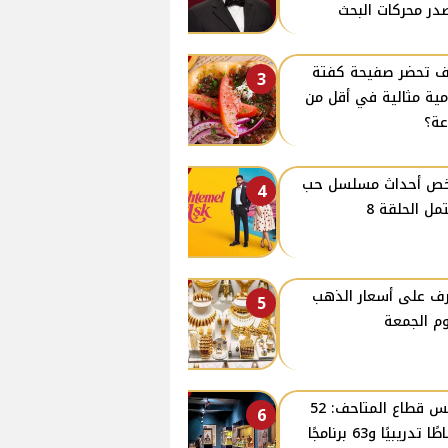
در محركات البحث
 تحضر صفيحة كفتة
3
ية مثالية في أقل من
ة؟
ص أحداث مسلسل حب
4
مل الحلقة 8
ف على أسعار الذهب
5
وم الجمعة
رئيس قطاع المتاحف: 52
6
نشاطًا تدريبيًا و63 برنامجًا