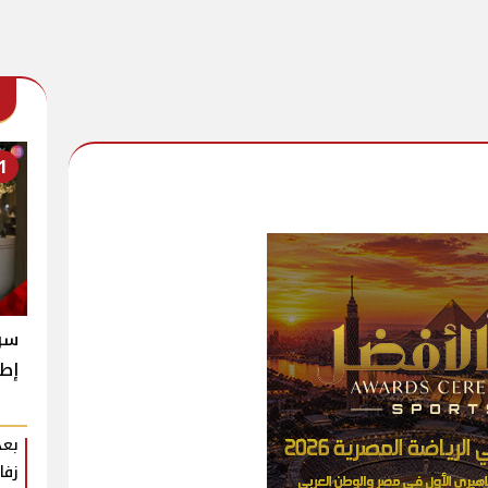
1
سر 
إطل
بعد
زفا