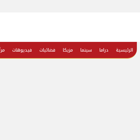
الرئيسية
دراما
سينما
مزيكا
فضائيات
فيديوهات
مرأ