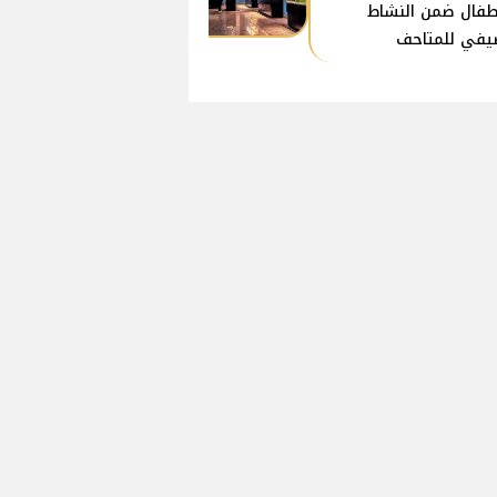
طفال ضمن النشاط
يفي للمتاحف