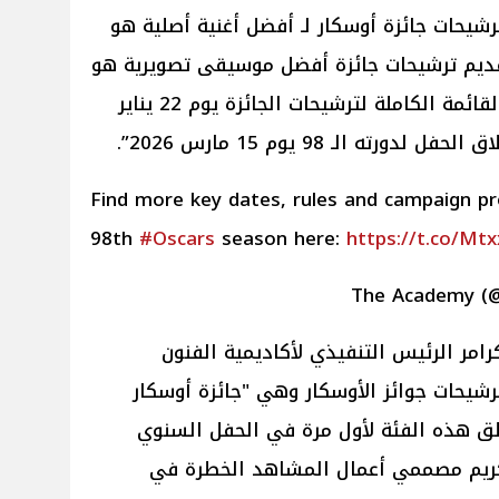
رشيحات جائزة أوسكار لـ أفضل أغنية أصلية هو
آخر موعد لتقديم ترشيحات جائزة أفضل موسيقى تصويرية هو
3 نوفمبر 2025، وسيتم لإعلان عن القائمة الكاملة لترشيحات الجائزة يوم 22 يناير
Find more key dates, rules and campaign pr
98th
#Oscars
season here:
https://t.co/Mt
رامر الرئيس التنفيذي لأكاديمية الفنون
رشيحات جوائز الأوسكار وهي "جائزة أوسكار
ق هذه الفئة لأول مرة في الحفل السنوي
بدأ في مارس عام 2028 لتكريم مصممي أعمال المشاهد الخطرة في