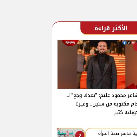
الأكثر قراءة
اعر محمود عليم: "بعدك وجع" لـ
ام مكتوبة من سنين.. وغيرنا
وبليه كتير
ة تدعم صحة المرأة
2