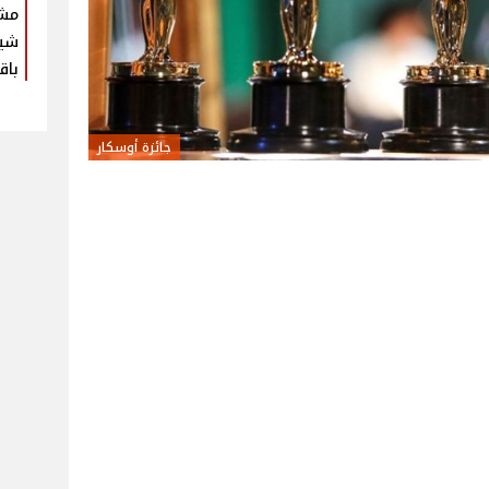
مش
شير
باق
جائزة أوسكار