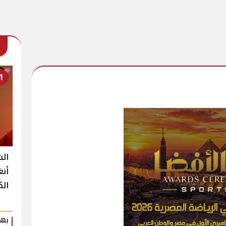
1
الش
أنغ
الك
بهي