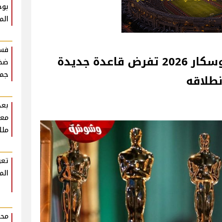
بوح
الم
فست
إدارة حفل توزيع جوائز الأوسكار 2026 تفرض قاعدة جديدة
ضخم
جمه
نطلاقه
بعد
معل
ملك
تعر
الم
محم