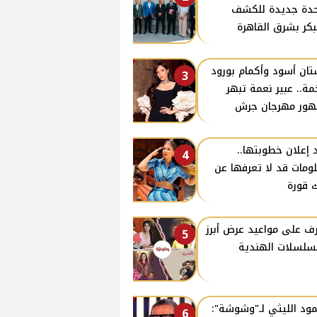
دة جديدة للكشف
بكر بشرق القاهرة
ان أسود وأكمام بورود
3
ة.. عبير نعمة تبهر
ور مهرجان جرش
 إعلان خطوبتها..
4
ومات قد لا تعرفها عن
 قورة
ف على مواعيد عرض أبرز
5
سلسلات الهندية
ود الليثي لـ"وشوشة":
6