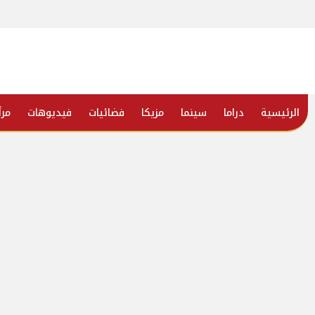
الرئيسية
دراما
سينما
مزيكا
فضائيات
فيديوهات
مرأ