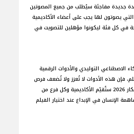
عدة جديدة مفاجئة سيُطلب من جميع المصوتين
لتي يصوتون لها يجب على أعضاء الأكاديمية
حة في كل فئة ليكونوا مؤهلين للتصويت في
اء الاصطناعي التوليدي والأدوات الرقمية
، فإن هذه الأدوات لا تُعزز ولا تُضعف فرص
الحصول على أي ترشيح لجائزة أوسكار 2026 ستُقيّم الأكاديمية وكل فرع من
همة الإنسان في الإبداع عند اختيار الفيلم