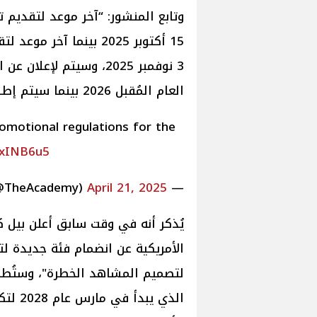
وتابع المنشور: “آخر موعد لتقديم ت
15 أكتوبر 2025 بينما 
العام المُقبل 2026 بينما سيتم إطلاق الحفل لدورته الـ 98 يوم 15 مارس 2026”.
omotional regulations for the
xxINB6u5
April 21, 2025
— The Academy (@TheAcademy)
يُذكر أنه في وقت سابق أعلن بيل ك
الأمريكية عن انضمام فئة جديدة لت
لتصميم المشاهد الخطرة"، وستُطل
الذي ي