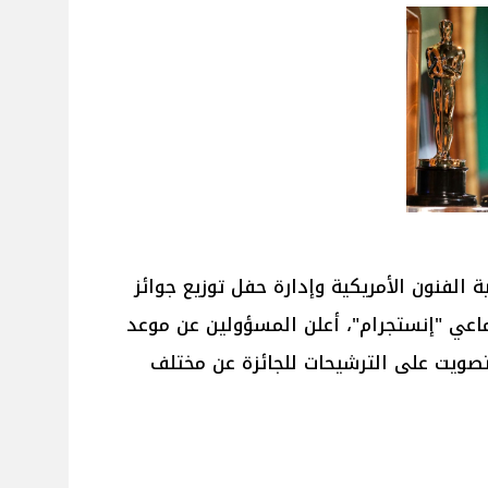
 الفنون الأمريكية وإدارة حفل توزيع جوائز
ماعي "إنستجرام"، أعلن المسؤولين عن موعد
تصويت على الترشيحات للجائزة عن مختلف