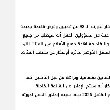
أعلنت إدارة حفل توزيع جوائز الأوسكار لدورته الـ 98 عن تطبيق وفرض قاعدة جديدة
اجئة للحفل العام المُقبل 2026، حيثُ قرر مسؤولين الحفل أنه سيُطلب من جميع
 والنقاد مشاهدة جميع الأفلام في الفئات التي
لممثل المُرشح لجائزة أوسكار عن مختلف الفئات.
فنانين بشفافية ونزاهة من قبل الناخبين، كما
ار أنه سيتم الإعلان عن القائمة الكاملة
لترشيحات الجائزة يوم 22 يناير العام المُقبل 2026 بينما سيتم إطلاق الحفل لدورته