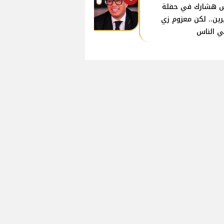
 هشارك في حفلة
ين.. لكن معزوم زي
ي الناس