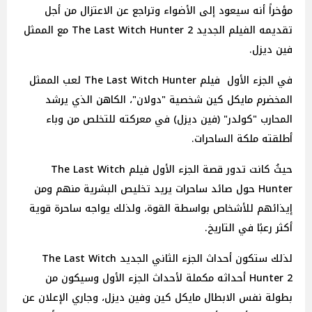
مؤخراً أنه سيعود إلى الأضواء وتراجع عن الاعتزال من أجل
تقديمه الفيلم الجديد The Last Witch Hunter 2 مع الممثل
فين ديزل.
في الجزء الأول فيلم The Last Witch Hunter لعب الممثل
المخضرم مايكل كين شخصية "دولان"، الكاهن الذي يرشد
المحارب "كولدر" (فين ديزل) في معركته للتخلص من وباء
أطلقته ملكة الساحرات.
حيثُ كانت تدور قصة الجزء الأول فيلم The Last Witch
Hunter حول صائد ساحرات يريد تخليص البشرية منهم ومن
إيذائهم للأشخاص بواسطة القوة، ولذلك يواجه ساحرة قوية
أكثر رعبًا في التاريخ.
لذلك ستكون أحداث الجزء الثاني الجديد The Last Witch
Hunter 2 أحداثه مكملة لأحداث الجزء الأول وسيكون من
بطولة نفس الابطال مايكل كين وفين ديزل، وجاري الإعلان عن