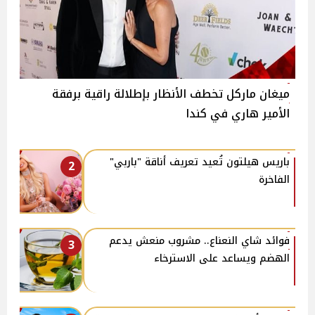
ميغان ماركل تخطف الأنظار بإطلالة راقية برفقة
الأمير هاري في كندا
باريس هيلتون تُعيد تعريف أناقة "باربي"
2
الفاخرة
فوائد شاي النعناع.. مشروب منعش يدعم
3
الهضم ويساعد على الاسترخاء