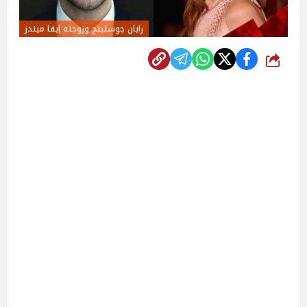
رايان جوسلينج وزوجته إيفا ميندز
شارك