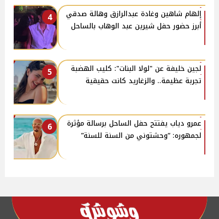
إلهام شاهين وغادة عبدالرازق وهالة صدقي
4
أبرز حضور حفل شيرين عبد الوهاب بالساحل
لجين خليفة عن "لولا البنات": كليب الهضبة
5
تجربة عظيمة.. والزغاريد كانت حقيقية
عمرو دياب يفتتح حفل الساحل برسالة مؤثرة
6
لجمهوره: “وحشتوني من السنة للسنة”