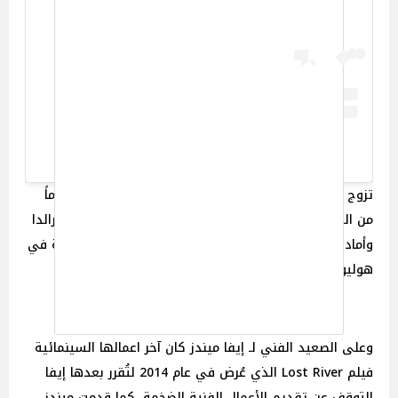
A post shared by Eva Mendes (@evamendes)
تزوج رايان جوسلينج و إيفا ميندز في عام 2022 بعد 11 عاماً
من المواعدة الغرامية، ونتجت عن علاقتهم إبنتان هم إزميرالدا
وأمادا، وتعتبر علاقة رايان و إيفا من أنجح العلاقات الزوجية في
هوليوود.
وعلى الصعيد الفني لـ إيفا ميندز كان آخر اعمالها السينمائية
فيلم Lost River الذي عُرض في عام 2014 لتُقرر بعدها إيفا
التوقف عن تقديم الأعمال الفنية الضخمة، كما قدمت ميندز