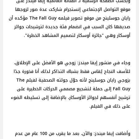
وبحسب الصفحة الرسمية لـ الفنانة العالمية إيفا ميندز على
موقع التواصل الإجتماعي إنستجرام شاركت عدة صور لزوجها
رايان جوسلينج من موقع تصوير فيلمه The Fall Guy مؤكده أن
صديقها كان السبب في انضمام فئة جديدة لترشيحات جوائز
أوسكار وهي "جائزة أوسكار لتصميم المشاهد الخطرة".
وجاء في منشور إيفا ميندز: زوجي هو الأفضل على الإطلاق،
للأسف النجاح يُقاس فقط بشباك التذاكر لذلك أنا فخورة جدًا
بزوجي رايان جوسلينج لأنه حوّل جولته الصحفية لفيلم The
Fall Guy إلى حملة لتشجيع مصممي الحركات الخطيرة على
ترشيح أنفسهم لجوائز الأوسكار، بالإضافة إلى تسليطه الضوء
على ذلك في الفيلم.
وأضافت إيفا ميندز: والآن، بعد ما يقرب من 100 عام من عدم