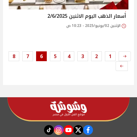
أسعار الذهب اليوم الاثنين 2/6/2025
الإثنين 02/يونيو/2025 - 10:23 ص
8
7
6
5
4
3
2
1
instagram
tiktok
youtube
twitter
facebook