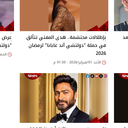
عد
بإطلالات محتشمة.. هدى المفتي تتألق
عرض مخ
في حملة "دولتشي آند غابانا" لرمضان
"دولتش
2026
الجمعة 23/يناير/026
الأحد 01/فبراير/2026 - 01:30 م