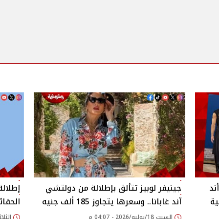
ند
جينيفر لوبيز تتألق بإطلالة من دولتشي
إطلالة
ية
آند غابانا.. وسعرها يتجاوز 185 ألف جنيه
الحقائ
السبت 18/يوليو/2026 - 04:07 م
الثلاثاء 14/يوليو/026