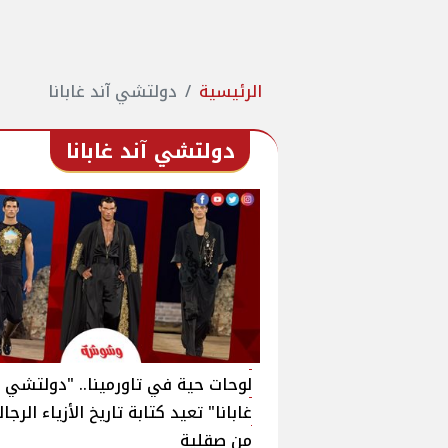
الرئيسية
دولتشي آند غابانا
دولتشي آند غابانا
لوحات حية في تاورمينا.. "دولتشي أ
غابانا" تعيد كتابة تاريخ الأزياء الرجال
من صقلية