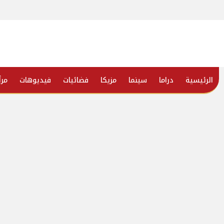
الرئيسية
دراما
سينما
مزيكا
فضائيات
فيديوهات
مرأ