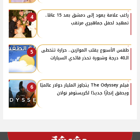
راغب علامة يعود إلى دمشق بعد 15 عامًا..
4
تمهيد لحفل جماهيري مرتقب
طقس الأسبوع يقلب الموازين.. حرارة تتخطى
5
الـ40 درجة وشبورة تحذر قائدي السيارات
فيلم The Odyssey يتجاوز المليار دولار عالميًا
6
ويحقق إنجازًا جديدًا لكريستوفر نولان