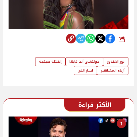
شارك
نور الغندور
دولتشي آند غابانا
إطلالة صيفية
أزياء المشاهير
اخبار الفن
الأكثر قراءة
1