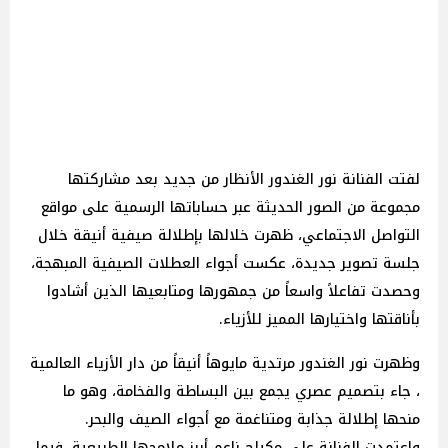
لفتت الفنانة نور الغندور الأنظار من جديد بعد مشاركتها
مجموعة من الصور الحديثة عبر حساباتها الرسمية على مواقع
التواصل الاجتماعي، ظهرت خلالها بإطلالة صيفية أنيقة خلال
جلسة تصوير جديدة، عكست أجواء العطلات الصيفية المبهجة،
وحصدت تفاعلاً واسعاً من جمهورها ومتابعيها الذين أشادوا
بأناقتها واختيارها المميز للأزياء.
وظهرت نور الغندور مرتدية مايوهاً أنيقاً من دار الأزياء العالمية
، جاء بتصميم عصري يجمع بين البساطة والفخامة، وهو ما
منحها إطلالة جذابة ومتناغمة مع أجواء الصيف والبحر.
واعتمدت الفنانة على مكياج ناعم أبرز ملامحها الطبيعية، فيما