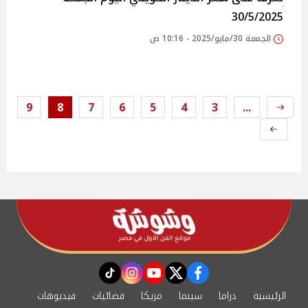
30/5/2025
الجمعة 30/مايو/2025 - 10:16 ص
9
8
7
6
5
4
3
...
instagram
tiktok
youtube
twitter
facebook
الرئيسية
دراما
سينما
مزيكا
فضائيات
فيديوهات