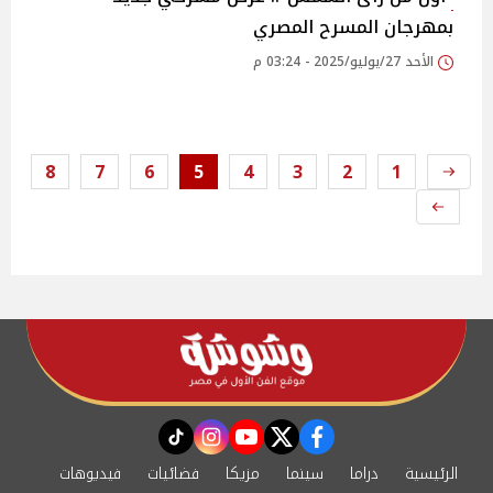
بمهرجان المسرح المصري
الأحد 27/يوليو/2025 - 03:24 م
8
7
6
5
4
3
2
1
instagram
tiktok
youtube
twitter
facebook
الرئيسية
دراما
سينما
مزيكا
فضائيات
فيديوهات