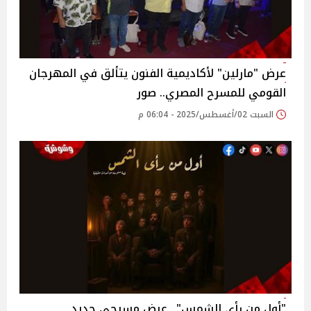
عرض "مارلين" لأكاديمية الفنون يتألق في المهرجان
القومي للمسرح المصري.. صور‎
السبت 02/أغسطس/2025 - 06:04 م
"أول من رأى الشمس".. عرض مسرحي جديد