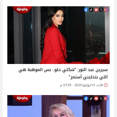
سيرين عبد النور: “شكلي حلو.. بس الموهبة هي
اللي بتخليني أستمر‎"
الأحد 13/يوليو/2025 - 07:39 م