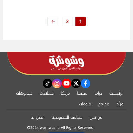
2
1
instagram
tiktok
youtube
twitter
facebook
الرئيسية
دراما
سينما
مزيكا
فضائيات
فيديوهات
مرأة
مجتمع
منوعات
من نحن
سياسة الخصوصية
اتصل بنا
©2024 washwasha All Rights Reserved.