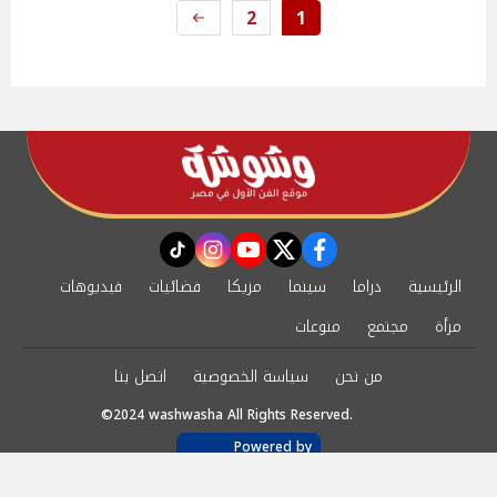
2
1
instagram
tiktok
youtube
twitter
facebook
الرئيسية
دراما
سينما
مزيكا
فضائيات
فيديوهات
مرأة
مجتمع
منوعات
من نحن
سياسة الخصوصية
اتصل بنا
©2024 washwasha All Rights Reserved.
Powered by