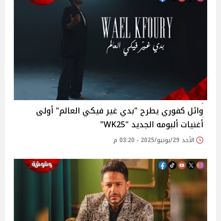
وائل كفوري يطرح "بدي غير فيكي العالم" أولى
أغنيات ألبومه الجديد WK25"‎"
الأحد 29/يونيو/2025 - 03:20 م