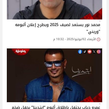
محمد نور يستعد لصيف 2025 ويطرح إعلان ألبومه
"وريني"‎
الأربعاء 02/يوليو/2025 - 10:32 م
عمرو دياب يحتفل بإطلاق ألبوم “ابتدينا” بحفل ضخم