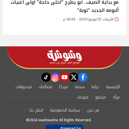
مع بداية الصيف.. أبو يطرح "أحلى حاجة" أولى أغنيات
ألبومه الجديد "توبة"
الأربعاء 25/يونيو/2025 - 06:05 م
instagram
tiktok
youtube
twitter
facebook
الرئيسية
دراما
سينما
مزيكا
فضائيات
فيديوهات
مرأة
مجتمع
منوعات
من نحن
سياسة الخصوصية
اتصل بنا
©2024 washwasha All Rights Reserved.
Powered by