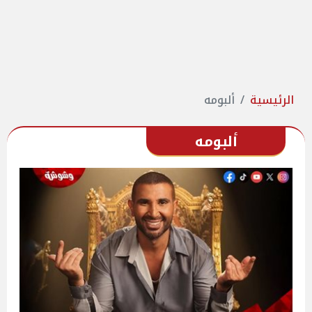
الرئيسية
ألبومه
ألبومه