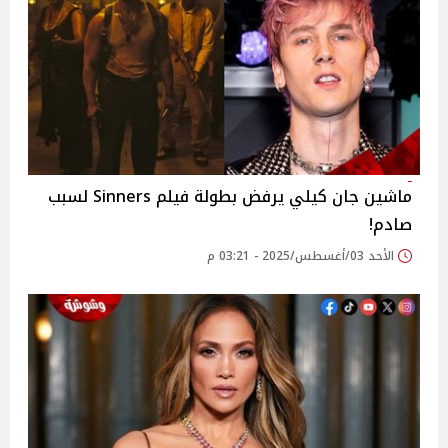
ماشين جان كيلي يرفض بطولة فيلم Sinners لسبب
صادم!
الأحد 03/أغسطس/2025 - 03:21 م