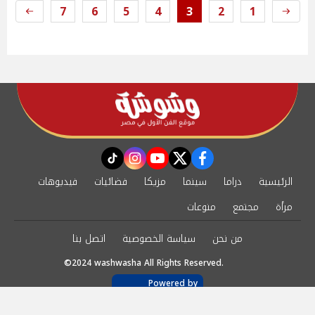
7
6
5
4
3
2
1
instagram
tiktok
youtube
twitter
facebook
الرئيسية
دراما
سينما
مزيكا
فضائيات
فيديوهات
مرأة
مجتمع
منوعات
من نحن
سياسة الخصوصية
اتصل بنا
©2024 washwasha All Rights Reserved.
Powered by