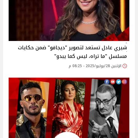
شيري عادل تستعد لتصوير "ديجافو" ضمن حكايات
مسلسل "ما تراه، ليس كما يبدو"‎
الإثنين 28/يوليو/2025 - 08:25 م