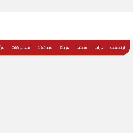
الرئيسية
دراما
سينما
مزيكا
فضائيات
فيديوهات
مرأ