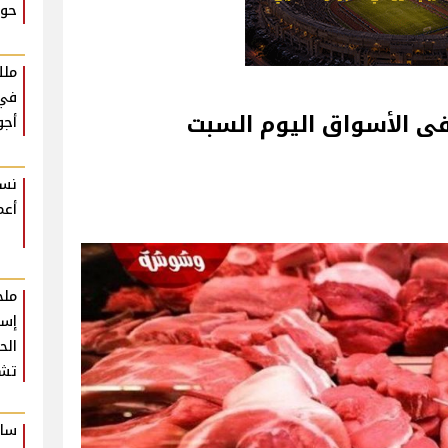
حوا
ملك
في 
تعرف على أسعار اللحوم فى الأسواق‎‎ اليوم السبت
أجو
نسم
أعم
ملخ
إسط
تشع
سام