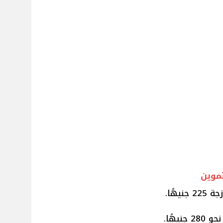
تموين
هًا.
يهًا.