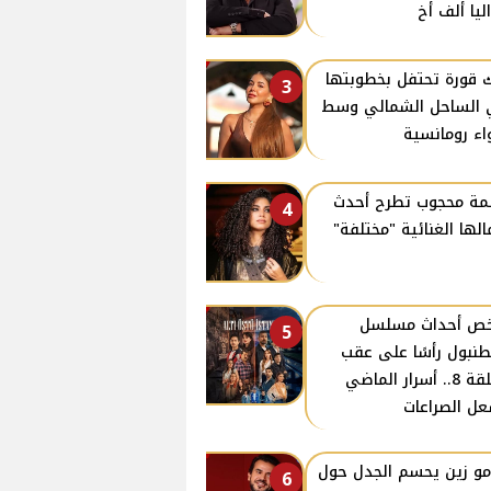
ليا ألف أخ
 قورة تحتفل بخطوبتها
3
الساحل الشمالي وسط
اء رومانسية
ة محجوب تطرح أحدث
4
الها الغنائية "مختلفة"
ص أحداث مسلسل
5
نبول رأسًا على عقب
الحلقة 8.. أسرار الماضي
ل الصراعات
و زين يحسم الجدل حول
6