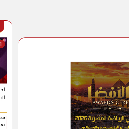
1
أحم
ألب
محم
بعد