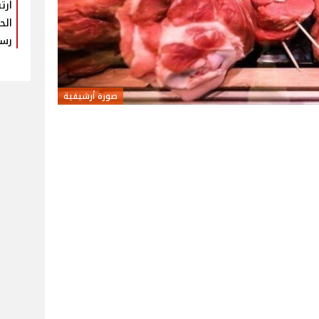
ارت
الح
رس
صورة أرشيفية