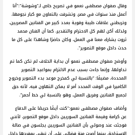
وقال صفوان مصطفى نعمو في تصريح خاص لـ"وشوشة":"أنا
أعمل منذ سنوات في مصر، وتشرفت بالتعاون مع كبار نجومها،
وتربطني علاقات طيبة وقوية بعدد كبير من الفنانين المصريين،
ولذلك أكن لهم كل الاحترام والتقدير، كما أن الفنان محمد
ثروت يشارك معنا في العمل، وكان حاضرًا وشاهدًا على كل ما
حدث داخل موقع التصوير".
وأوضح صفوان مصطفى نعمو أن بداية الخلاف لم تكن كما تم
تداولها، وإنما جاءت بسبب عدم الالتزام بمواعيد التصوير
المحددة، مضيفًا: “بالنسبة لي كمخرج موعد بدء التصوير وخروج
الكاميرا في الوقت المحدد أمر لا يمكن التهاون فيه، لأنه حق
لجميع الفنانين وفريق العمل، وهو بالنسبة لي خط أحمر”.
وأضاف صفوان مصطفى نعمو:"كنت أيضًا حريصًا على الدفاع
عن كرامة وقيمة الفنانين السوريين داخل موقع التصوير، لأنني
فوجئت عند وصولي بأن الفنانين السوريين يجلسون في صالة
الاستراحة، بينما أصرت منة فضالي على أن تبقى بمفردها داخل