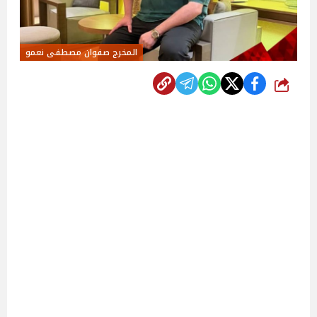
المخرج صفوان مصطفى نعمو
شارك