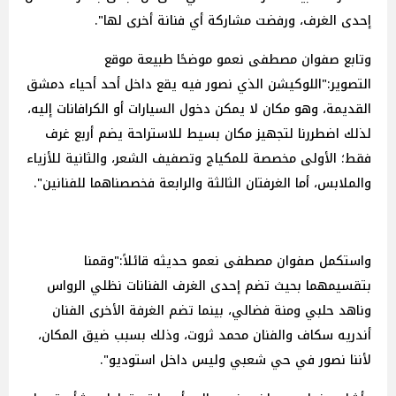
إحدى الغرف، ورفضت مشاركة أي فنانة أخرى لها".
وتابع صفوان مصطفى نعمو موضحًا طبيعة موقع
التصوير:"اللوكيشن الذي نصور فيه يقع داخل أحد أحياء دمشق
القديمة، وهو مكان لا يمكن دخول السيارات أو الكرافانات إليه،
لذلك اضطررنا لتجهيز مكان بسيط للاستراحة يضم أربع غرف
فقط؛ الأولى مخصصة للمكياج وتصفيف الشعر، والثانية للأزياء
والملابس، أما الغرفتان الثالثة والرابعة فخصصناهما للفنانين".
واستكمل صفوان مصطفى نعمو حديثه قائلاً:"وقمنا
بتقسيمهما بحيث تضم إحدى الغرف الفنانات نظلي الرواس
وناهد حلبي ومنة فضالي، بينما تضم الغرفة الأخرى الفنان
أندريه سكاف والفنان محمد ثروت، وذلك بسبب ضيق المكان،
لأننا نصور في حي شعبي وليس داخل استوديو".