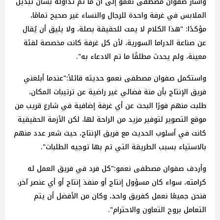
وأشار صفوان مصطفى نعمو إلى أن ما تم تداوله بشأن تبديل
الملابس في غرفة واحدة للرجال والنساء غير صحيح تمامًا،
مؤكدًا: "هذا الكلام لا يمت للحقيقة بصلة، ولا يليق أن يُقال
عن صناعة الدراما السورية، لأن كل غرفة كانت مخصصة لفئة
معينة، ولم يحدث مطلقًا ما تم الادعاء به".
واستكمل صفوان مصطفى نعمو حديثه قائلاً:"عندما أبلغني
فريق الإنتاج بأن منة فضالي غير راضية عن ترتيبات المكان،
طلبت منهم فورًا البحث عن أي غرفة إضافية في شارع قريب من
موقع التصوير لتوفير مزيد من الراحة لها، لكن الأزمة الحقيقية
كانت في أسلوب الحديث مع فريق الإنتاج، حيث شعر عدد منهم
بالاستياء بسبب الطريقة التي تم بها توجيه الطلبات".
وأردف صفوان مصطفى نعمو:"كل فرد في فريق العمل له
كرامته، سواء كان مسؤول إنتاج أو منفذ إنتاج أو أي عنصر آخر،
فنحن جميعًا نعمل كفريق واحد، وكان من الأفضل أن يتم
التعامل بروح التعاون والاحترام".