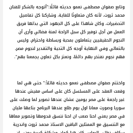
وتابع صفوان مصطفى نعمو حديثه قائلًا:"أتوجه بالشكر للفنان
محمد ثروت، لأنه كان متعاونًا للغاية، وشاركنا كل تفاصيل
التحضيرات، وكان شاهدًا على كل الجهود التي بذلها فريق
العمل من أجل توفير كل سبل الراحة لمنة فضالي وأرى أن
النجوم الحقيقيين يتعاملون بمحبة وبساطة واحترام، وليس
بالتعالي وفي النهاية أوجه كل التحية والتقدير لنجوم مصر،
فهم نجوم نفتخر بهم دائمًا، ونعتز بكل تعاون يجمعنا بهم".
واختتم صفوان مصطفى نعمو حديثه قائلاً:" حتى هي لما
وقعت العقد على المسلسل كان على اساس مفيش عندها
غير راجعة على مصر يومين عشان عندها تصوير لما وصلت على
سوريا وصورت معانا اول يوم طلع عندها البرنامج بتاعها مليان
في مصر يعني احنا صعب ان احنا ننسق قدومها وتصوير معاها
مع التنسيق مع الممثلين الباقين الاستاذ محمد ثروت واندرية
سكاف نظلي الرواس كان هنا كمان مشكلة كبيرة يعني ان