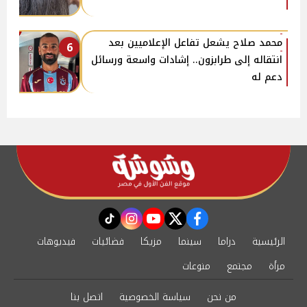
محمد صلاح يشعل تفاعل الإعلاميين بعد
6
انتقاله إلى طرابزون.. إشادات واسعة ورسائل
دعم له
instagram
tiktok
youtube
twitter
facebook
الرئيسية
دراما
سينما
مزيكا
فضائيات
فيديوهات
مرأة
مجتمع
منوعات
من نحن
سياسة الخصوصية
اتصل بنا