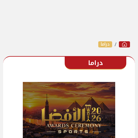
دراما
دراما