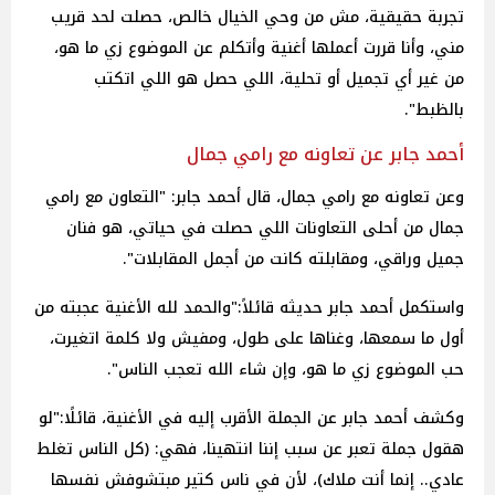
تجربة حقيقية، مش من وحي الخيال خالص، حصلت لحد قريب
مني، وأنا قررت أعملها أغنية وأتكلم عن الموضوع زي ما هو،
من غير أي تجميل أو تحلية، اللي حصل هو اللي اتكتب
بالظبط".
أحمد جابر عن تعاونه مع رامي جمال
وعن تعاونه مع رامي جمال، قال أحمد جابر: "التعاون مع رامي
جمال من أحلى التعاونات اللي حصلت في حياتي، هو فنان
جميل وراقي، ومقابلته كانت من أجمل المقابلات".
واستكمل أحمد جابر حديثه قائلاً:"والحمد لله الأغنية عجبته من
أول ما سمعها، وغناها على طول، ومفيش ولا كلمة اتغيرت،
حب الموضوع زي ما هو، وإن شاء الله تعجب الناس".
وكشف أحمد جابر عن الجملة الأقرب إليه في الأغنية، قائلًا:"لو
هقول جملة تعبر عن سبب إننا انتهينا، فهي: (كل الناس تغلط
عادي.. إنما أنت ملاك)، لأن في ناس كتير مبتشوفش نفسها