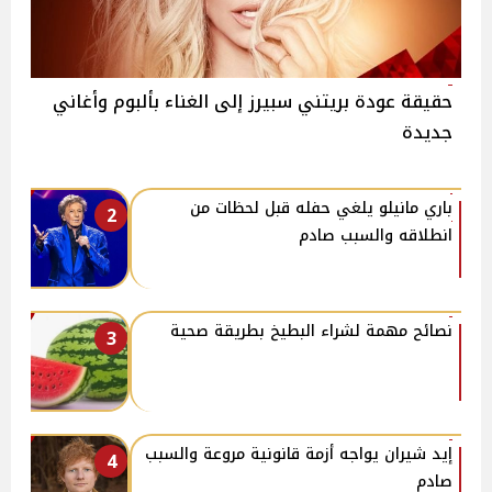
حقيقة عودة بريتني سبيرز إلى الغناء بألبوم وأغاني
جديدة
باري مانيلو يلغي حفله قبل لحظات من
2
انطلاقه والسبب صادم
نصائح مهمة لشراء البطيخ بطريقة صحية
3
إيد شيران يواجه أزمة قانونية مروعة والسبب
4
صادم