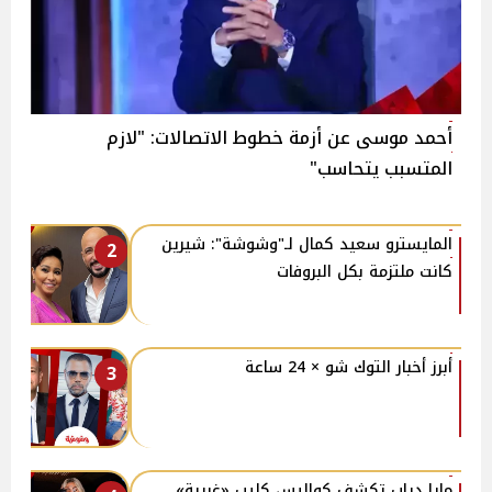
أحمد موسى عن أزمة خطوط الاتصالات: "لازم
المتسبب يتحاسب"
المايسترو سعيد كمال لـ"وشوشة": شيرين
2
كانت ملتزمة بكل البروفات
أبرز أخبار التوك شو × 24 ساعة
3
مايا دياب تكشف كواليس كليب «غريبة»