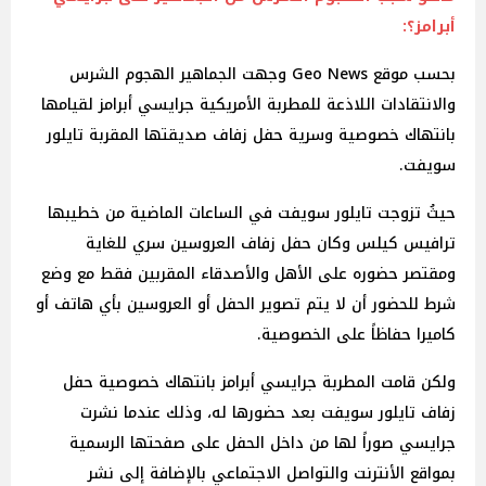
أبرامز؟:
بحسب موقع Geo News وجهت الجماهير الهجوم الشرس
والانتقادات اللاذعة للمطربة الأمريكية جرايسي أبرامز لقيامها
بانتهاك خصوصية وسرية حفل زفاف صديقتها المقربة تايلور
سويفت.
حيثُ تزوجت تايلور سويفت في الساعات الماضية من خطيبها
ترافيس كيلس وكان حفل زفاف العروسين سري للغاية
ومقتصر حضوره على الأهل والأصدقاء المقربين فقط مع وضع
شرط للحضور أن لا يتم تصوير الحفل أو العروسين بأي هاتف أو
كاميرا حفاظاً على الخصوصية.
ولكن قامت المطربة جرايسي أبرامز بانتهاك خصوصية حفل
زفاف تايلور سويفت بعد حضورها له، وذلك عندما نشرت
جرايسي صوراً لها من داخل الحفل على صفحتها الرسمية
بمواقع الأنترنت والتواصل الاجتماعي بالإضافة إلى نشر