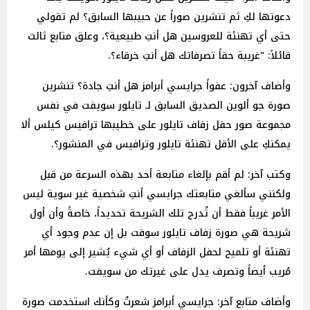
دعوتها لكِ ثم تنشرين صوراً عن حبيبها السابق؟ لم تقولي
حتى أي تهنئة للعروسين هل أنتِ طبيعية؟، وعلق متابع ثالث
قائلاً: "غريبة حقاً تصرفاتك هل أنتِ خرقاء؟.
وأضاف آخرون: عفواً جرايسي أبرامز هل أنتِ جادة؟ تنشرين
صورة جو ألوين الصديق السابق لـ تايلور سويفت في نفس
مجموعة صور حفل زفاف تايلور على خطيبها ترافيس كيلس ألا
يمكنكِ على الأقل تهنئة تايلور وترافيس في المنشور؟.
وكتب آخر: لم أقم بإلغاء متابعة أحد بهذه السرعة من قبل
ولكنني سألغي متابعتك جرايسي أنتِ شخصية غير سوية ليس
الأمر غريباً فقط أن تُدرج تلك الشريحة تحديداً، خاصةً وأن أول
شريحة هي صورة زفاف تايلور سوفت بل إن عدم وجود أي
تهنئة أو تلميح لحفل الزفاف أو أي شيء يُشير إلى يومها أمر
مُريب أيضاً وتصرف يدل على غيرتك من سويفت.
وأضاف متابع آخر: جرايسي أبرامز شعرتُ وكأنك استخدمت صورة