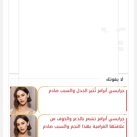
A post shared by Gracie Abrams (@gracieabrams)
لا يفوتك
جرايسي أبرامز تُثير الجدل والسبب صادم
جرايسي أبرامز تشعر بالذعر والخوف من
علاقتها الغرامية بهذا النجم والسبب صادم