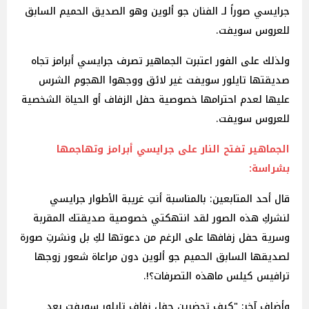
جرايسي صوراً لـ الفنان جو ألوين وهو الصديق الحميم السابق
للعروس سويفت.
ولذلك على الفور اعتبرت الجماهير تصرف جرايسي أبرامز تجاه
صديقتها تايلور سويفت غير لائق ووجهوا الهجوم الشرس
عليها لعدم احترامها خصوصية حفل الزفاف أو الحياة الشخصية
للعروس سويفت.
الجماهير تفتح النار على جرايسي أبرامز وتهاجمها
بشراسة:
قال أحد المتابعين: بالمناسبة أنتِ غريبة الأطوار جرايسي
لنشركِ هذه الصور لقد انتهكتي خصوصية صديقتك المقربة
وسرية حفل زفافها على الرغم من دعوتها لكِ بل ونشرتِ صورة
لصديقها السابق الحميم جو ألوين دون مراعاة شعور زوجها
ترافيس كيلس ماهذه التصرفات؟!.
وأضاف آخر: "كيف تحضرين حفل زفاف تايلور سويفت بعد