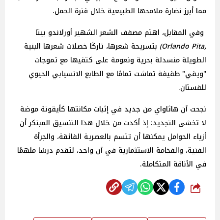
مما أبرز نضارة ملامحها الطبيعية خلال فترة الحمل.
وفي المقابل، اهتم مصفف الشعر الشهير أورلاندو
بيتا
(Orlando Pita)
بتسريحة شعرها، تاركًا خصلات شعرها البنية
الطويلة منسدلة بحرية ونعومة على كتفيها مع تموجات
"ويفي" طفيفة تماشت تمامًا مع الطابع الانسيابي الحيوي
للفستان.
نجحت آن هاثاواي من جديد في إثبات مكانتها كأيقونة موضة
لا تخشى التجديد؛ إذ أكدت من خلال هذا التنسيق المبتكر أن
أزياء الحوامل يمكنها أن تتسم بالعصرية الفائقة، والجرأة
الفنية، والفخامة الاستثمارية في آن واحد، لتقدم درسًا ملهمًا
في الأناقة المتكاملة.
شارك