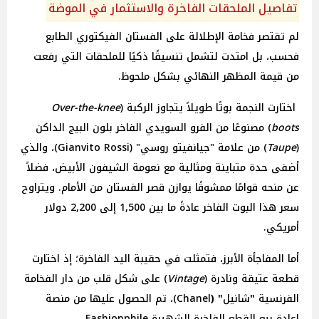
تفاصيل الملحقات الفاخرة والاستثمار في الموضة
لم تقتصر فخامة الإطلالة على الفستان الفيكتوري الطابع
فحسب، بل امتدت لتشمل تنسيقًا ذكيًا للملحقات التي رفعت
من قيمة المظهر النهائي بشكل ملحوظ.
اختارت النجمة بوتًا طويلاً يتجاوز الركبة (
Over-the-knee
boots
) مصنوعًا من الفرو السويدي الفاخر بلون البيج الداكن
(
Taupe
) من علامة "جيانفيتو روسي" (Gianvito Rossi)، والذي
أضفى حدة متباينة ومثالية مع نعومة الشيفون الأبيض، فضلاً
عن منحه قوامًا ممشوقًا يوازن قصر الفستان من الأمام. ويتراوح
سعر هذا البوت الفاخر عادةً ما بين 1,500 إلى 2,200 دولار
أمريكي.
أما المفاجأة الأبرز، فتمثلت في حقيبة اليد الفاخرة؛ إذ اختارت
قطعة عتيقة ونادرة (
Vintage
) على شكل قلب من دار الفخامة
الفرنسية
"
شانيل
" (
Chanel)، تم الحصول عليها من منصة
إعادة بيع القطع الفاخرة الشهيرة Fashionphile.