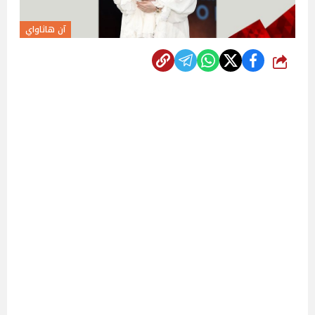
آن هاثاواي
شارك