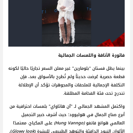
فاتورة الأناقة واللمسات الجمالية
بينما يظل فستان "بلومارين" غير
معلن
السعر
تجاريًا حاليًا لكونه
قطعة حصرية عُرضت حديثاً ولم تُطرح بالأسواق بعد، فإن
التكلفة الإجمالية للملحقات والمجوهرات تؤكد أن الإطلالة
تندرج تحت فئة الفخامة المطلقة.
واكتمل المشهد الجمالي لـ "آن هاثاواي" بلمسات احترافية من
أبرع صناع الجمال في هوليوود؛ حيث أشرف خبير التجميل
العالمي هوانغ
فانغو
(Hung Vanngo)
على المكياج، معتمدًا
الألوان النيود الدافئة والتوهج الطبيعي للبشرة (
Glowy look
)،