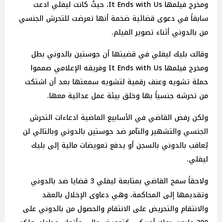
ومخرج فيلمها It Ends with Us، حيثُ كانت ليفلي ادعت
سابقاً في دعوى قضائية ضخمة أنها تعرضت للتحرش الجنسي
من بالدوني أثناء تصوير الفيلم.
وقالت بليك ليفلي في قضيتها أن جوستين بالدوني بطل
ومخرج فيلمها It Ends with Us وفريقه الإعلامي صمموا
حملة تشويه وعنف رقمية لتشويه سمعتها بعد أن اشتكت
من تحرشه جنسياً بها وخلق بيئة عمل عدائية معها.
ولكن رفض القاضي في الأسابيع الماضية ادعاءات التحرش
الجنسي والتشهير والتآمر ضد جوستين بالدوني وبالتالي لن
يُعاقب بالدوني بالسجن أو يدفع تعويضات مالية إلى بليك
ليفلي.
ولاحقاً سمح القاضي بمتابعة ليفلي 3 قضايا ضد بالدوني
وتقديمها إلى المحاكمة، وهي دعاوى الإخلال بالعقد
والانتقام والتحريض على الانتقام والحصول من بالدوني على