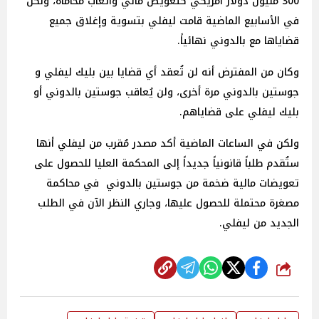
300 مليون دولار أمريكي كتعويض مالي وأتعاب محاماه، ولكن
في الأسابيع الماضية قامت ليفلي بتسوية وإغلاق جميع
قضاياها مع بالدوني نهائياً.
وكان من المفترض أنه لن تُعقد أي قضايا بين بليك ليفلي و
جوستين بالدوني مرة أخرى، ولن يُعاقب جوستين بالدوني أو
بليك ليفلي على قضاياهم.
ولكن في الساعات الماضية أكد مصدر مُقرب من ليفلي أنها
ستُقدم طلباً قانونياً جديداً إلى المحكمة العليا للحصول على
تعويضات مالية ضخمة من جوستين بالدوني في محاكمة
مصغرة محتملة للحصول عليها، وجاري النظر الآن في الطلب
الجديد من ليفلي.
شارك