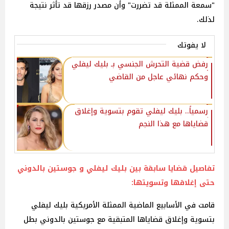
"سمعة الممثلة قد تضررت" وأن مصدر رزقها قد تأثر نتيجة
لذلك.
لا يفوتك
رفض قضية التحرش الجنسي بـ بليك ليفلي
وحكم نهائي عاجل من القاضي
رسمياً.. بليك ليفلي تقوم بتسوية وإغلاق
قضاياها مع هذا النجم
تفاصيل قضايا سابقة بين بليك ليفلي و جوستين بالدوني
حتى إغلاقها وتسويتها:
قامت في الأسابيع الماضية الممثلة الأمريكية بليك ليفلي
بتسوية وإغلاق قضاياها المتبقية مع جوستين بالدوني بطل