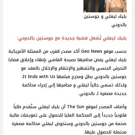
بليك ليفلي و جوستين
بالدوني
بليك ليفلي تُشعل قضية جديدة مع جوستين بالدوني:
بحسب موقع Geo News أكد مصدر مُقرب من الممثلة الأمريكية
بليك ليفلي رفض محاميها نصيحة القاضي بإنهاء وإغلاق قضايا
التحرش الجنسي والتشهير والإنتقام والإخلال بالعقد مع
جوستين بالدوني بطل ومخرج فيلمها It Ends with Us،
ولذلك تسعى حالياً ليفلي و محاميها إلى إجراء محاكمة
جديدة مصغرة لـ بالدوني.
وأضاف المصدر لموقع The Sun أن بليك ليفلي ستُقدم طلباً
قانونياً جديداً إلى المحكمة العليا للحصول على تعويضات مالية
ضخمة من جوستين بالدوني وستخوض ليفلي محاكمة مصغرة
محتملة للحصول عليها.