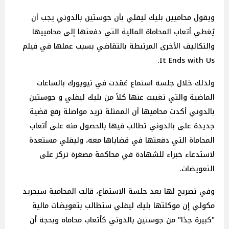
ويقول محاميين بليك ليفلي بأن جوستين بالدوني يجب أن
يُغطي أتعاب المحاماة المالية التي دفعتها إلى محامييها
والتكاليف الأخرى المرتبطة بالتقاضي بسبب عملها في فيلم
It Ends with Us.
ولذلك خلال جلسة استماع عُقدت في نيويورك بالساعات
الماضية والتي تغيبت عنها كلاً من بليك ليفلي و جوستين
بالدوني أكدت محاميها أن الممثلة تريد مواصلة رفع قضية
جديدة على بالدوني تطالب فيها بالحصول منه على أتعاب
المحاماة التي دفعتها في قضاياها معه، وليفلي مستعدة
لاستدعاء خبراء للشهادة في محاكمة مصغرة تركز على
التعويضات.
وفي تصريح لها بعد جلسة الاستماع، قالت المحامية سيجريد
مكولي إن موكلتها بليك ليفلي ستطالب بتعويضات مالية
"كبيرة جدًا" من جوستين بالدوني كأتعاب محاماه وبحجة أن