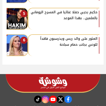
حكيم يحيي حفلا غنائيا في المسرح الروماني
5
بالعلمين.. بهذا الموعد
العثور على والد ريس ويذرسبون فاقداً
6
للوعي بجانب حمام سباحة
instagram
tiktok
youtube
twitter
facebook