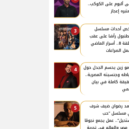
ى ألبوم على الكوكب..
تبره إعجاز
ص أحداث مسلسل
3
نبول رأسًا على عقب
الحلقة 8.. أسرار الماضي
ل الصراعات
و زين يحسم الجدل حول
4
باطه وجنسيته المصرية..
قيقة كاملة في بيان
مي
د رضوان ضيف شرف
5
 مسلسل “حب
حيل”.. عمل يجمع نجومًا
مصر والعالم في تجربة