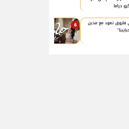
رو دراما
فاروق تعود مع مدين
6
بايبنا"