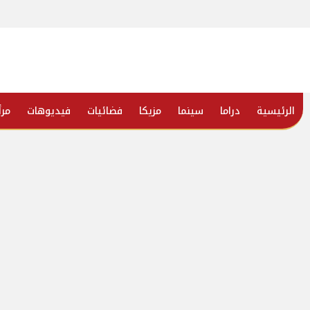
الرئيسية
دراما
سينما
مزيكا
فضائيات
فيديوهات
مرأ