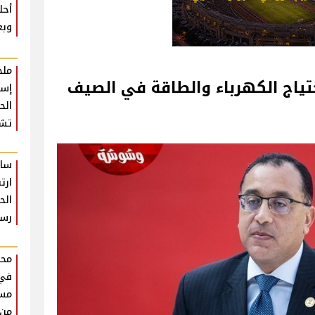
أحل
وبع
ملخ
ياج الكهرباء والطاقة في الصيف
إسط
تشع
سام
ارت
الح
رس
محم
في
مست
من 