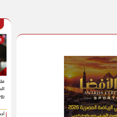
1
ملك
الس
روم
أحم