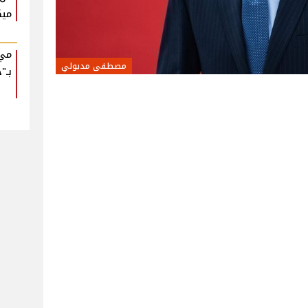
ميك
مي 
مصطفى مدبولي
بـ"ح