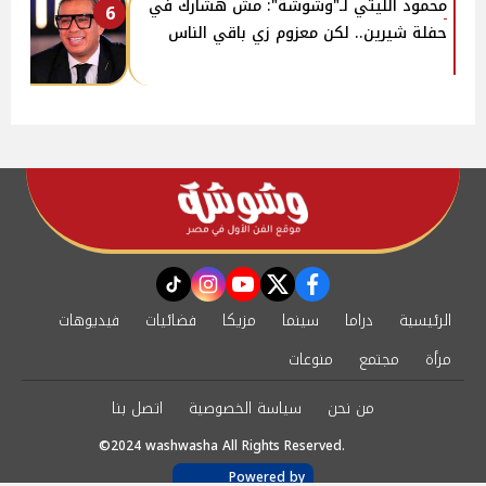
محمود الليثي لـ"وشوشة": مش هشارك في
6
حفلة شيرين.. لكن معزوم زي باقي الناس
instagram
tiktok
youtube
twitter
facebook
الرئيسية
دراما
سينما
مزيكا
فضائيات
فيديوهات
مرأة
مجتمع
منوعات
من نحن
سياسة الخصوصية
اتصل بنا
©2024 washwasha All Rights Reserved.
Powered by