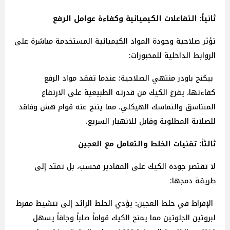
ثانياً: التفاعلات الكيميائية وكفاءة عوامل الرفع
تؤثر صلاحية وجودة المواد الكيميائية المستخدمة مباشرة على
الروابط الداخلية للمخبوزات:
بيكنج
باودر
منتهي
الصلاحية
:
عندما تفقد مواد الرفع
كفاءتها، يفرغ الكيك من قدرته الطبيعية على الارتفاع
المتناسق والتماسك الهيكلي، مما ينتج عنه قوام هش وفاقد
للصلابة المطلوبة وقابل للانهيار السريع.
ثالثاً: تقنيات الخلط والتعامل مع العجين
لا تقتصر جودة الكيك على المقادير فحسب، بل تمتد إلى
طريقة دمجها:
الإفراط
في
خلط
العجين
:
يؤدي الخلط الزائد إلى تنشيط مفرط
لبروتين الجلوتين مما يمنح الكيك قواماً صلباً وجافاً يسهل