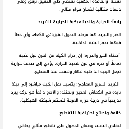
تفتته؛ والقاعدة المهنية تقتضي طي الدقيق برفق وعلى
دفعات متتالية لضمان قوام مثالي.
رابعاً: الحرارة والديناميكية الحرارية للتبريد
الخبز والتبريد هما مرحلتا التحول الفيزيائي للكعك، وأي خطأ
فيهما يدمر البنية الداخلية:
أخطاء
الخبز
والحرارة
:
إن إخراج الكيك من الفرن قبل نضجه
تماماً، أو خبزه في فرن شديد الحرارة، يؤدي إلى صدمة حرارية
تجعل البنية الداخلية تنهار وتتفتت عند التقطيع.
التبريد
السريع
المفاجئ
:
يتسبب نقل الكيك مباشرة إلى بيئة
باردة في انكماش العجين وتفتته؛ والأصح دائماً هو تركه يبرد
تدريجياً في درجة حرارة الغرفة لتستقر شبكته الهيكلية.
خاتمة ونصائح احترافية للتقطيع
لتفادي التفتت وضمان الحصول على تقطيع مثالي يحاكي