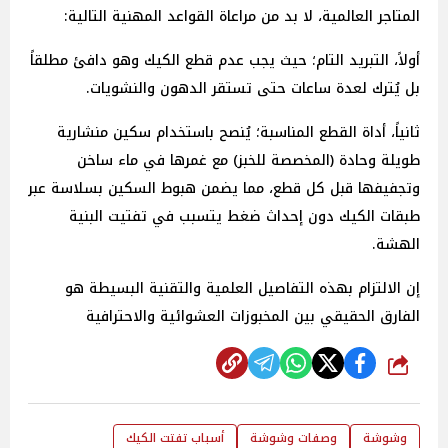
المتاجر العالمية، لا بد من مراعاة القواعد المهنية التالية:
أولاً، التبريد
التام؛ حيث يجب عدم قطع الكيك وهو دافئ مطلقاً
بل يُترك لعدة ساعات حتى تستقر الدهون والنشويات.
ثانياً، أداة
القطع
المناسبة؛ يُنصح باستخدام سكين منشارية
طويلة وحادة (المخصصة للخبز) مع غمرها في ماء ساخن
وتجفيفها قبل كل قطع، مما يضمن هبوط السكين بسلاسة عبر
طبقات الكيك دون إحداث ضغط يتسبب في تفتيت البنية
الهشة.
إن الالتزام بهذه التفاصيل العلمية والتقنية البسيطة هو
الفارق الحقيقي بين المخبوزات العشوائية والاحترافية
شارك
وشوشة
وصفات وشوشة
أسباب تفتت الكيك