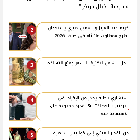
مسرحية "خيال مريض"
كريم عبد العزيز وياسمين صبري يستعدان
2
لطرح «مطلوب عائليًا» في صيف 2026
الحل الشامل لتكثيف الشعر ومنع التساقط
3
استشاري باطنة يحذر من الإفراط في
4
البروتين: العضلات لها قدرة محدودة على
الاستفادة منه
من القصر العيني إلى كواليس الهضبة..
5