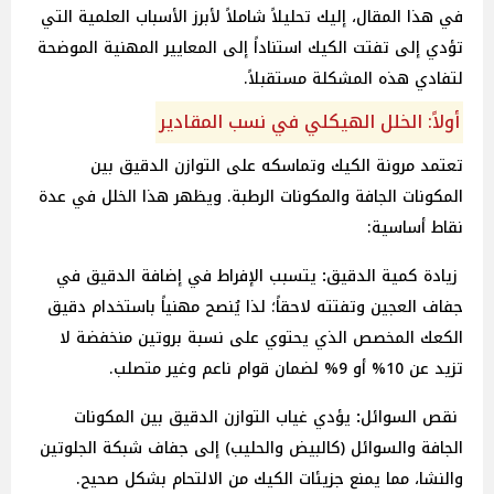
في هذا المقال، إليك تحليلاً شاملاً لأبرز الأسباب العلمية التي
تؤدي إلى تفتت الكيك استناداً إلى المعايير المهنية الموضحة
لتفادي هذه المشكلة مستقبلاً.
أولاً: الخلل الهيكلي في نسب المقادير
تعتمد مرونة الكيك وتماسكه على التوازن الدقيق بين
المكونات الجافة والمكونات الرطبة. ويظهر هذا الخلل في عدة
نقاط أساسية:
زيادة
كمية
الدقيق
:
يتسبب الإفراط في إضافة الدقيق في
جفاف العجين وتفتته لاحقاً؛ لذا يُنصح مهنياً باستخدام دقيق
الكعك المخصص الذي يحتوي على نسبة بروتين منخفضة لا
تزيد عن 10% أو 9% لضمان قوام ناعم وغير متصلب.
نقص
السوائل
:
يؤدي غياب التوازن الدقيق بين المكونات
الجافة والسوائل (كالبيض والحليب) إلى جفاف شبكة الجلوتين
والنشا، مما يمنع جزيئات الكيك من الالتحام بشكل صحيح.