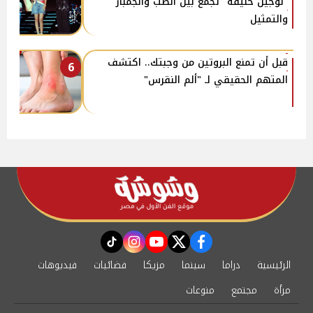
"لوجين خليفة" تجمع بين الطب والجمباز
والتمثيل
قبل أن تمنع البروتين من وجبتك.. اكتشف
6
المتهم الحقيقي لـ "ألم النقرس"
instagram
tiktok
youtube
twitter
facebook
الرئيسية
دراما
سينما
مزيكا
فضائيات
فيديوهات
مرأة
مجتمع
منوعات