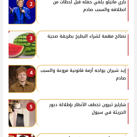
باري مانيلو يلغي حفله قبل لحظات من
2
انطلاقه والسبب صادم
نصائح مهمة لشراء البطيخ بطريقة صحية
3
إيد شيران يواجه أزمة قانونية مروعة والسبب
4
صادم
شارليز ثيرون تخطف الأنظار بإطلالة ديور
5
الجريئة في سيول