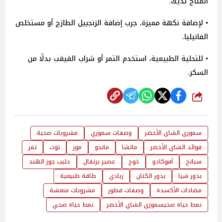
المتاح لديك.
• لإضافة نكهة مميزة، جرب إضافة الزنجبيل الطازج أو مستخلص
الفانيليا.
• للتحلية الطبيعية، استخدم التمر أو شراب القيقب بدلًا من
السكر.
شارك
سموزي الشاي الأخضر
وصفات سموزي
مشروبات صحية
فوائد الشاي الأخضر
ماتشا
مانجو
موز
توت
تمر
سبانخ
أفوكادو
خوخ
عصير برتقال
حليب جوز الهند
بذور شيا
بذور الكتان
زبادي
طاقة طبيعية
مضادات الأكسدة
وصفات فطور
مشروبات منعشة
نمط حياة صحيسموزي الشاي الأخضر
نمط حياة صحي