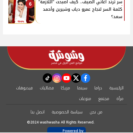
سر ترند أغاني الصيف.. كيف أصبحت "اللازمة"
6
كلمة السر لنجاح عمرو دياب وشيرين وأحمد
سعد؟
instagram
tiktok
youtube
twitter
facebook
الرئيسية
دراما
سينما
مزيكا
فضائيات
فيديوهات
مرأة
مجتمع
منوعات
من نحن
سياسة الخصوصية
اتصل بنا
©2024 washwasha All Rights Reserved.
Powered by