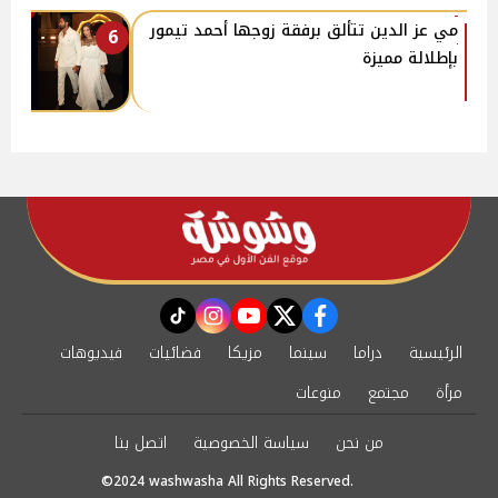
مي عز الدين تتألق برفقة زوجها أحمد تيمور
6
بإطلالة مميزة
instagram
tiktok
youtube
twitter
facebook
الرئيسية
دراما
سينما
مزيكا
فضائيات
فيديوهات
مرأة
مجتمع
منوعات
من نحن
سياسة الخصوصية
اتصل بنا
©2024 washwasha All Rights Reserved.