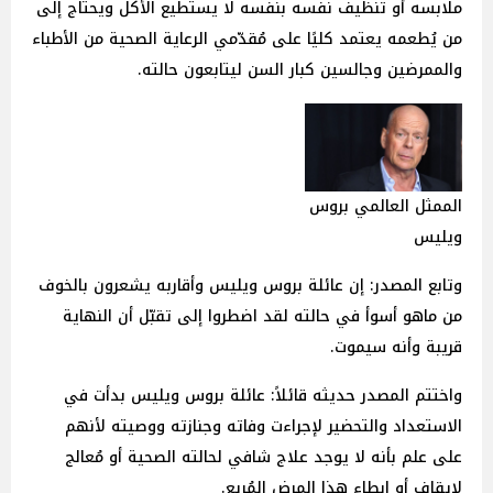
ملابسه أو تنظيف نفسه بنفسه لا يستطيع الأكل ويحتاج إلى
من يُطعمه يعتمد كليًا على مُقدّمي الرعاية الصحية من الأطباء
والممرضين وجالسين كبار السن ليتابعون حالته.
الممثل العالمي بروس
ويليس
وتابع المصدر: إن عائلة بروس ويليس وأقاربه يشعرون بالخوف
من ماهو أسوأ في حالته لقد اضطروا إلى تقبّل أن النهاية
قريبة وأنه سيموت.
واختتم المصدر حديثه قائلاً: عائلة بروس ويليس بدأت في
الاستعداد والتحضير لإجراءت وفاته وجنازته ووصيته لأنهم
على علم بأنه لا يوجد علاج شافي لحالته الصحية أو مُعالج
لإيقاف أو إبطاء هذا المرض المُريع.