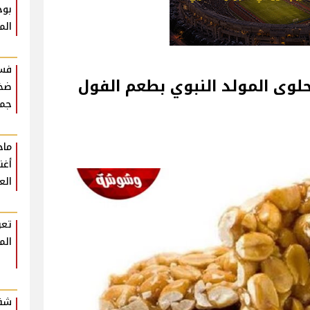
بوح
الم
فست
لوى المولد النبوي بطعم الفول
ضخم
جمه
أغن
الع
تعر
الم
شقي