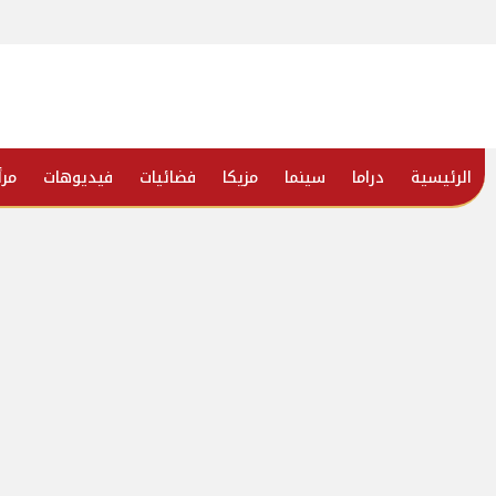
الرئيسية
دراما
سينما
مزيكا
فضائيات
فيديوهات
مرأ