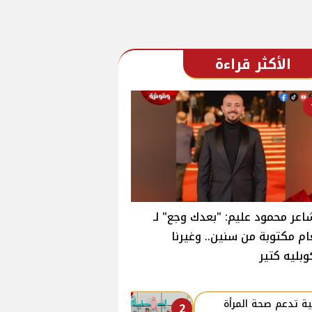
الأكثر قراءة
اعر محمود عليم: "بعدك وجع" لـ
ام مكتوبة من سنين.. وغيرنا
وبليه كتير
ة تدعم صحة المرأة
2