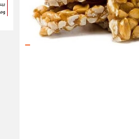
بيس
ومك