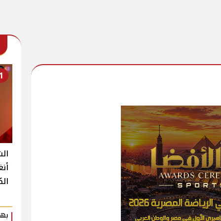
1
الش
أنغ
الك
بهي