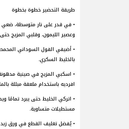
طريقة التحضير خطوة بخطوة
• في قدر على نار متوسطة، ضعي ال
وعصير الليمون، وقلبي المزيج حتى ي
• أضيفي الفول السوداني المحمص 
بالخليط السكري.
• اسكبي المزيج في صينية مدهونة ب
افرديه باستخدام ملعقة مبللة بالماء
• اتركي الخليط حتى يبرد تمامًا وي
مستطيلات متساوية.
• يُفضل تغليف القطع في ورق زبد