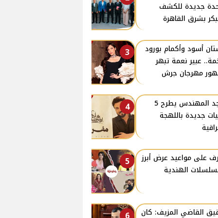
دة جديدة للكشف
بكر بشرق القاهرة
ان أسود وأكمام بورود
3
ة.. عبير نعمة تبهر
ور مهرجان جرش
ماجد المهندس يطرح 5
4
يات جديدة باللهجة
راقية
ف على مواعيد عرض أبرز
5
سلسلات الهندية
ق القاضي المزيف: كان
6