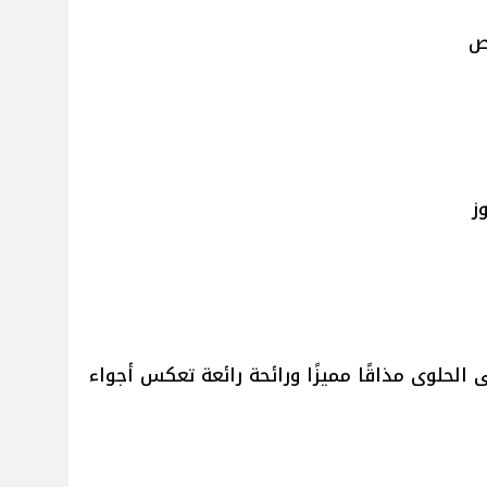
ص
ز
لحلوى مذاقًا مميزًا ورائحة رائعة تعكس أجواء