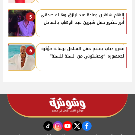
إلهام شاهين وغادة عبدالرازق وهالة صدقي
5
أبرز حضور حفل شيرين عبد الوهاب بالساحل
عمرو دياب يفتتح حفل الساحل برسالة مؤثرة
6
لجمهوره: “وحشتوني من السنة للسنة”
instagram
tiktok
youtube
twitter
facebook