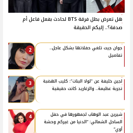
هل تعرض بطل فرقة BTS لحادث بفعل فاعل أم
صدفة؟.. إليكم الحقيقة
جوان جيت تلغي حفلاتها بشكل عاجل..
2
تفاصيل
لجين خليفة عن "لولا البنات": كليب الهضبة
3
تجربة عظيمة.. والزغاريد كانت حقيقية
شيرين عبد الوهاب لجمهورها في حفل
4
الساحل الشمالي: “الدنيا من غيركم وحشة
أوي”