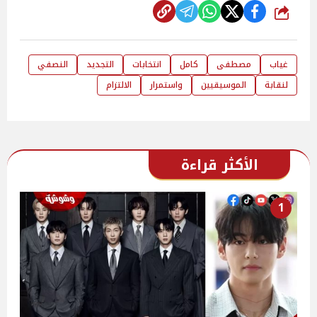
شارك
غياب
مصطفى
كامل
انتخابات
التجديد
النصفي
لنقابة
الموسيقيين
واستمرار
الالتزام
الأكثر قراءة
1