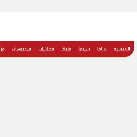
الرئيسية
دراما
سينما
مزيكا
فضائيات
فيديوهات
مرأ