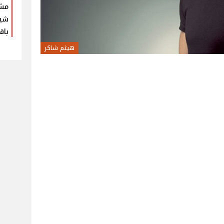
مش
شير
باق
هيثم شاكر