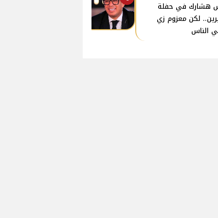
 هشارك في حفلة
ين.. لكن معزوم زي
ي الناس