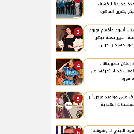
دة جديدة للكشف
بكر بشرق القاهرة
ان أسود وأكمام بورود
3
ة.. عبير نعمة تبهر
ور مهرجان جرش
 إعلان خطوبتها..
4
ومات قد لا تعرفها عن
 قورة
ف على مواعيد عرض أبرز
5
سلسلات الهندية
ود الليثي لـ"وشوشة":
6