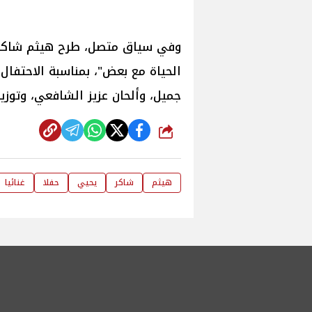
وفي سياق متصل، طرح هيثم شاكر م
الحياة مع بعض"، بمناسبة الاحتفا
جميل، وألحان عزيز الشافعي، وتوزيع
شارك
هيثم
شاكر
يحيي
حفلا
غنائيا