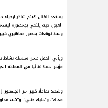
يستعد الفنان هيثم شاكر لإحياء 
العبور، حيث يلتقي بجمهوره ليقدم 
وسط توقعات بحضور جماهيري كبير.
ويأتي الحفل ضمن سلسلة نشاطات ف
مؤخرا حفلا غنائيا في المملكة العر
وشهد تفاعلًا كبيرا من الجمهور، إذ
معاك"، و"خليك جنبي"، و"كنت مداوي