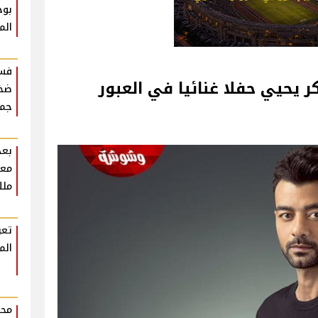
بوح
الم
فست
 يحيي حفلا غنائيا في العبور
ضخم
جمه
بعد
معل
ملك
تعر
الم
محم