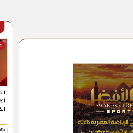
1
الش
أنغ
الك
بهي