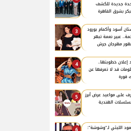
دة جديدة للكشف
بكر بشرق القاهرة
ان أسود وأكمام بورود
3
ة.. عبير نعمة تبهر
ور مهرجان جرش
 إعلان خطوبتها..
4
ومات قد لا تعرفها عن
 قورة
ف على مواعيد عرض أبرز
5
سلسلات الهندية
ود الليثي لـ"وشوشة":
6