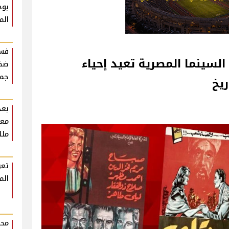
بوح
الم
فست
ة 23 يوليو.. السينما المصرية تعيد إحياء
ضخم
جمه
يخ‎
بعد
معل
ملك
تعر
الم
محم