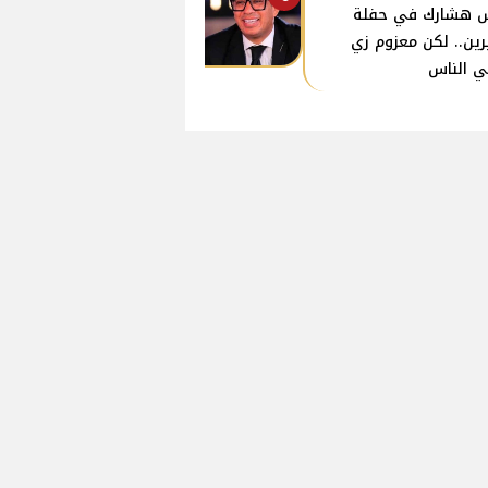
 هشارك في حفلة
ين.. لكن معزوم زي
ي الناس