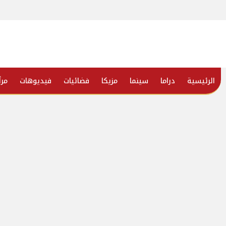
الرئيسية
دراما
سينما
مزيكا
فضائيات
فيديوهات
مرأ