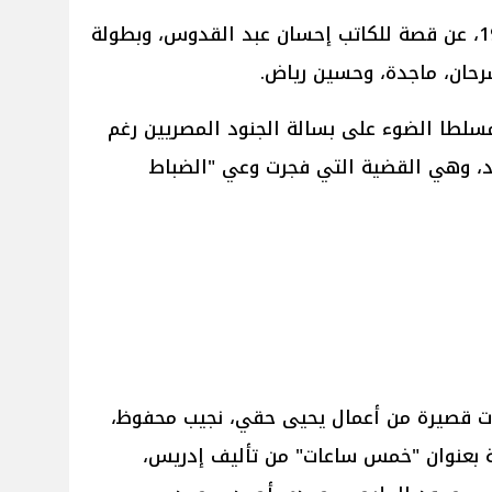
أنتجه المخرج أحمد بدرخان عام 1955، عن قصة للكاتب إحسان عبد القدوس، وبطولة
حان، ماجدة، وحسين رياض.
مسلطا الضوء على بسالة الجنود المصريين رغم
، وهي القضية التي فجرت وعي "الضباط
ت قصيرة من أعمال يحيى حقي، نجيب محفوظ،
 بعنوان "خمس ساعات" من تأليف إدريس،