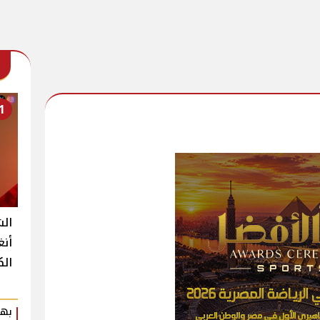
1
الش
أنغ
الك
بهي