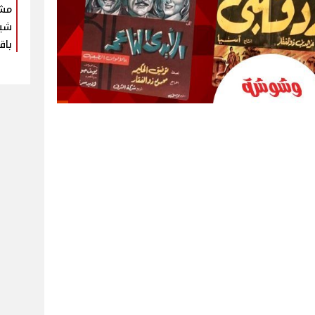
مش
شير
باق