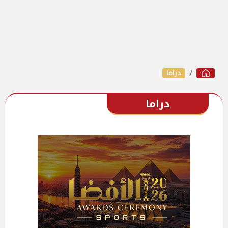
دراما
دراما