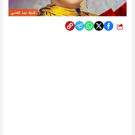
هبة عبد الغني
شارك