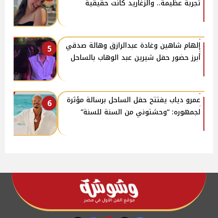
تجربة عظيمة.. والزغاريد كانت حقيقية
إلهام شاهين وغادة عبدالرازق وهالة صدقي
5
أبرز حضور حفل شيرين عبد الوهاب بالساحل
عمرو دياب يفتتح حفل الساحل برسالة مؤثرة
6
لجمهوره: “وحشتوني من السنة للسنة”