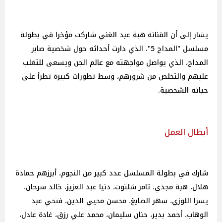
يشار إلى أن الفنانة هبة عبد الغني شاركت مؤخرا في بطولة
مسلسل "المداح 5"، الذي دارت أحداثه حول شخصية صابر
المداح، الذي يواصل مواجهته مع عالم الجن ويسعى للتغلب
عليهم والتخلص من شرورهم، وسط تطورات كبيرة تطرأ على
حياته الشخصية.
أبطال العمل
شارك في بطولة المسلسل عدد كبير من النجوم، أبرزهم حمادة
هلال، هبة مجدي، تامر شلتوت، دنيا عبد العزيز، خالد سرحان،
يسرا اللوزي، سهر الصايغ، محسن محيي الدين، فتحي عبد
الوهاب، أحمد بدير، حنان سليمان، محمد علي رزق، غادة عادل،