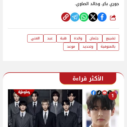
جوري بكر، وخالد الصاوي.
شارك
تشييع
جثمان
والدة
هبة
عبد
الغني
بالمنوفية
وتحديد
موعد
الأكثر قراءة
1