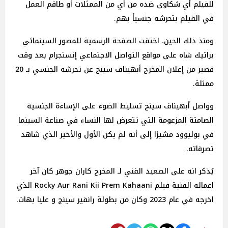
للفيلم أي شكاوى ضده من أي من الممثلات أو طاقم العمل
في الفيلم بتحرشه جنسياً بهم.
ومنذ ذلك الحين، اختفت الصفحة الرسمية للمصور السينمائي
براتيك شاه على مواقع التواصل الاجتماعي إنستجرام بعد وقت
قصير من إعلان المخرج أبهيناف سينج عن تحرشه الجنسي بـ 20
ممثلة.
وواصل أبهيناف سينج تسليط الضوء على الإساءة الجنسية
الصامتة المزعومة التي تتعرض لها النساء في صناعة السينما
في بوليوود مشيرًا إلى أنه لم يكن الأول والأخير الذي شاهد
تصرفاته.
يُذكر انه على الصعيد الفني لـ المخرج كاران جوهر كان آخر
اعماله الفنية فيلم Rocky Aur Rani Kii Prem Kahaani الذي
اخرجه في عام 2023 وكان من بطولة رانفير سينج و عليا بهات.