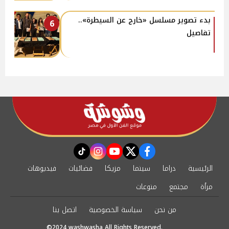
بدء تصوير مسلسل «خارج عن السيطرة»..
6
تفاصيل
instagram
tiktok
youtube
twitter
facebook
الرئيسية
دراما
سينما
مزيكا
فضائيات
فيديوهات
مرأة
مجتمع
منوعات
من نحن
سياسة الخصوصية
اتصل بنا
©2024 washwasha All Rights Reserved.