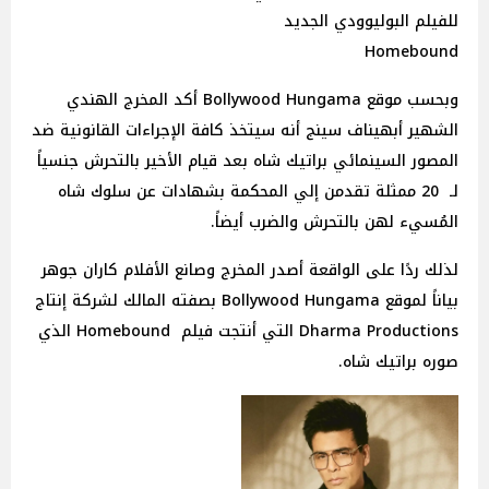
للفيلم البوليوودي الجديد
Homebound
وبحسب موقع Bollywood Hungama أكد المخرج الهندي
الشهير أبهيناف سينج أنه سيتخذ كافة الإجراءات القانونية ضد
المصور السينمائي براتيك شاه بعد قيام الأخير بالتحرش جنسياً
لـ 20 ممثلة تقدمن إلي المحكمة بشهادات عن سلوك شاه
المُسيء لهن بالتحرش والضرب أيضاً.
لذلك ردًا على الواقعة أصدر المخرج وصانع الأفلام كاران جوهر
بياناً لموقع Bollywood Hungama بصفته المالك لشركة إنتاج
Dharma Productions التي أنتجت فيلم Homebound الذي
صوره براتيك شاه.