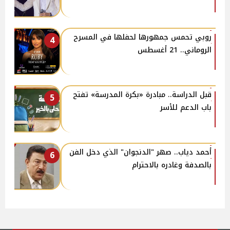
روبي تحمس جمهورها لحفلها في المسرح
4
الروماني.. 21 أغسطس
قبل الدراسة.. مبادرة «بكرة المدرسة» تفتح
5
باب الدعم للأسر
أحمد دياب.. صهر "الدنجوان" الذي دخل الفن
6
بالصدفة وغادره بالاحترام