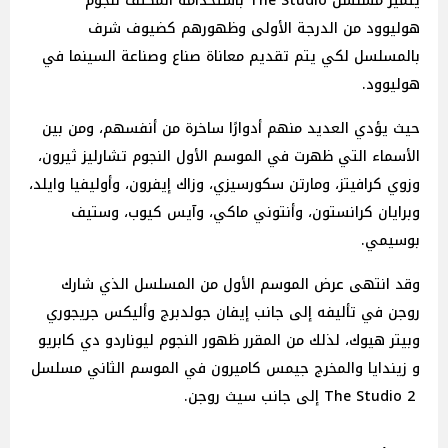
يتميز مسلسل The Studio باستخدامه المكثف لنجوم
هوليوود من الدرجة الأولى وظهورهم كضيوف شرف
بالمسلسل لكي يتم تقديم معاناة صناع وصناعة السينما في
هوليوود.
حيث يؤدي العديد منهم أدوارًا ساخرة من أنفسهم، ومن بين
الأسماء التي ظهرت في الموسم الأول النجوم تشارليز ثيرون،
وزوي كرافيتز، ومارتن سكورسيزي، وزاك إيفرون، وأوليفيا وايلد،
وبرايان كرانستون، وأنتوني ماكي، وآيس كيوب، وستيف
بوسيمي.
وقد انتهى عرض الموسم الأول من المسلسل الذي شارك
روجن في تأليفه إلى جانب إيفان جولدبرج وأليكس جريجوري
وبيتر هيوك، لذلك من المقرر ظهور النجوم ليوناردو دي كابريو
و زيندايا والمخرج جيمس كاميرون في الموسم الثاني مسلسل
The Studio 2 إلى جانب سيث روجن.