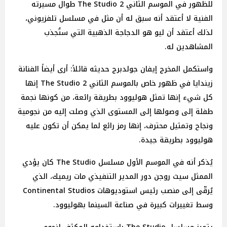
للظهور في الموسم الثاني The Studio 2 طوال مسيرته
الفنية لا أعتقد أنه سبق له أن مثل في مسلسل تلفزيوني،
لذلك أعتقد أن ليو هو الدجاجة الذهبية التي ستُجذب
المشاهدين له.
واستكمل المخرج إيفان جولدبرج حديثه قائلاً: أرى أيضاً الفنانة
زيندايا في ظهور خاص بالموسم الثاني The Studio 2 إنها
كل شيء إنها تمثل هوليوود بطريقة رائعة، من كونها نجمة
طفلة إلى وصولها إلى المستوى الذي وصلت إليه من نجومية
ونجاح وتمثيل محترف، إنها رمز رائع لما يمكن أن تكون عليه
هوليوود بطريقة جيدة.
يُذكر أنه في الموسم الأول مسلسل The Studio كان يؤدي
الممثل سيث روجن دور المدير التنفيذي مات ريميك، الذي
يُرقّى إلى منصب رئيس استوديوهات Continental Studios
وسط تغييرات كبيرة في صناعة السينما بهوليوود.