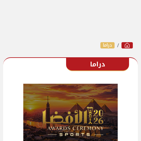
دراما
دراما