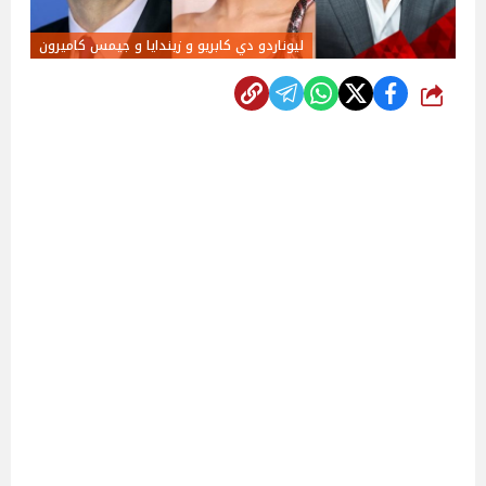
ليوناردو دي كابريو و زيندايا و جيمس كاميرون
شارك