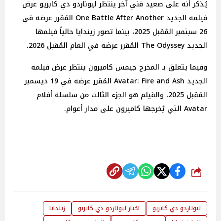
يُذكر أنه على صعيد فني آخر ينتظر ليوناردو دي كابريو عرض
فيلمه الجديد One Battle After Another المُقرر عرضه في
26 سبتمبر المُقبل 2025، بينما تصور زيندايا حالياً فيلمها
الجديد The Odyssey المُقرر عرضه في العام المُقبل 2026.
وفيما يتعلق بـ المخرج جيمس كاميرون ينتظر عرض فيلمه
الجديد Avatar: Fire and Ash المُقرر عرضه في 19 ديسمبر
المُقبل 2025، والفيلم هو الجزء الثالث من سلسلة أفلام
Avatar التي يُخرجها كاميرون على مدار أعوام.
شارك
ليوناردو دي كابريو
اخبار ليوناردو دي كابريو
زيندايا