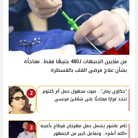
من ملايين الجنيهات لـ480 جنيهًا فقط.. مفاجأة
بشأن علاج مرضى القلب بالقسطرة
"حكاوي زمان".. صوت مجهول جعل أم كلثوم
2
تتخذ قرارًا مفاجئًا على شاطئ فرنسي
تامر عاشور يشعل حفل مهرجان قرطاج بأغنية
3
«الله أعلم».. وتفاعل كبير من الجمهور