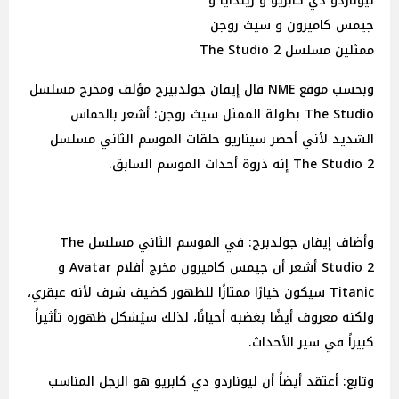
ليوناردو دي كابريو و زيندايا و
جيمس كاميرون و سيث روجن
ممثلين مسلسل The Studio 2
وبحسب موقع NME قال إيفان جولدبيرج مؤلف ومخرج مسلسل
The Studio بطولة الممثل سيث روجن: أشعر بالحماس
الشديد لأني أحضر سيناريو حلقات الموسم الثاني مسلسل
The Studio 2 إنه ذروة أحداث الموسم السابق.
وأضاف إيفان جولدبرج: في الموسم الثاني مسلسل The
Studio 2 أشعر أن جيمس كاميرون مخرج أفلام Avatar و
Titanic سيكون خيارًا ممتازًا للظهور كضيف شرف لأنه عبقري،
ولكنه معروف أيضًا بغضبه أحيانًا، لذلك سيُشكل ظهوره تأثيراً
كبيراً في سير الأحداث.
وتابع: أعتقد أيضاً أن ليوناردو دي كابريو هو الرجل المناسب