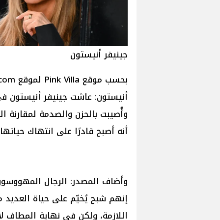
جينيفر أنيستون
أنيستون: عاشت جينيفر أنيستون في
وأُصيبت بالحزن والصدمة لمقارنة ا
أنه أصبح قادرًا على انتهاك حياتها،
وأضاف المصدر: الرجال المهووسون ا
إنهم شبح يُخيّم على حياة العديد 
اللازمة، ولكن في نهاية المطاف لا 