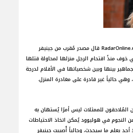
بحسب موقع Pink Villa لموقع RadarOnline.com قال مصدر مُقرب من جينيفر
 خوف منذُ اقتحام الرجل منزلها لمحاولة قتلها
لجماهير بينها وبين شخصياتها في الأفلام لدرجة
 وهي حالياً غير قادرة على مغادرة المنزل.
لمُلاحقون للممثلات ليس أمرًا يُستهان به
من النجوم في هوليوود يُمكن اتخاذ الاحتياطات
أحد يعلم ما سيحدث، وحالياً أُصيبت جينيفر