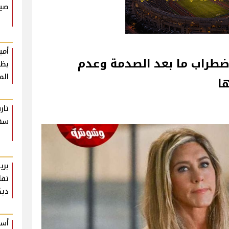
صيف
أمي
 إضطراب ما بعد الصدمة وعدم
بظه
الم
ا
تار
سهل
بري
تفا
ديك
أست