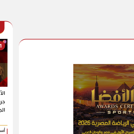
1
الأ
جرا
الجديد 13 y
أسم