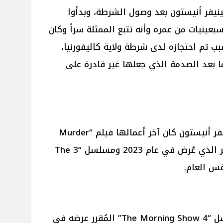
ينيفر أنيستون بعد وصول الشرطة، وبدأوا
عينيات من عمره وأنه تتبع الممثلة سراً وكان
ب تم احتجازه لدى شرطة ولاية كاليفورنيا،
ا بعد الصدمة الذي جعلها غير قادرة على
يُذكر أنه على الصعيد الفني لـ جينيفر أنيستون كان آخر أعمالها فيلم “Murder
Mystery 2” مع الممثل أدم ساندلر الذي عُرض في عام 2023 ومسلسل “3 The
وتصور جينيفر أنيستون حاليا مسلسل “4 The Morning Show” المُقرر عرضه في