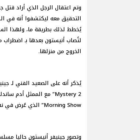
وتم اعتقال الرجل الذي أراد قتل ج
التحقيق معه ليكتشفوا أنه في السب
يُخطط لذلك بطريقة ما، ولهذا السب
لتُصاب أنيستون بعدها بـ اضطراب م
الخروج من منزلها.
Morning Show” الذي عُرض في نفس العام.