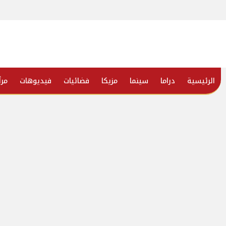
الرئيسية
دراما
سينما
مزيكا
فضائيات
فيديوهات
مرأ