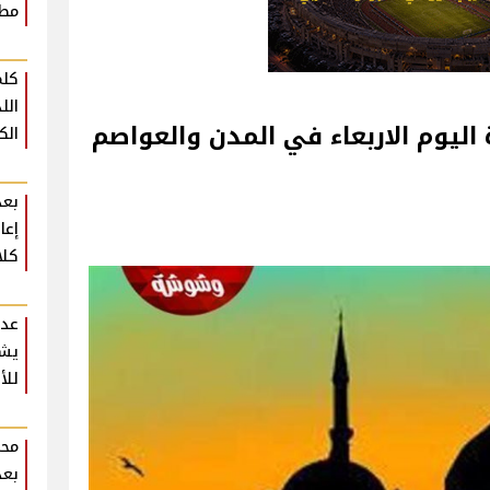
مطع
كلم
الل
اليوم الاربعاء في المدن والعواصم
الك
بعد
إعا
كلا
عدو
يشي
للأ
محم
بعد