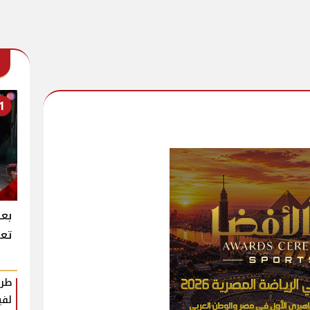
1
بعد
تعر
طرح
لفي