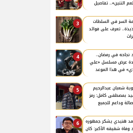
م التنين».. تفاصيل
ة السر في السلطات
3
ذيذة.. تعرف على فوائد
راث
 نجاحه في رمضان..
4
دة عرض مسلسل «علي
ي» في هذا الموعد
ية شعبان عبدالرحيم
5
د بمصطفى كامل: رمز
صالة وداعم للجميع
د هنيدي يشكر جمهوره
6
 وفاة شقيقه الأكبر: كان