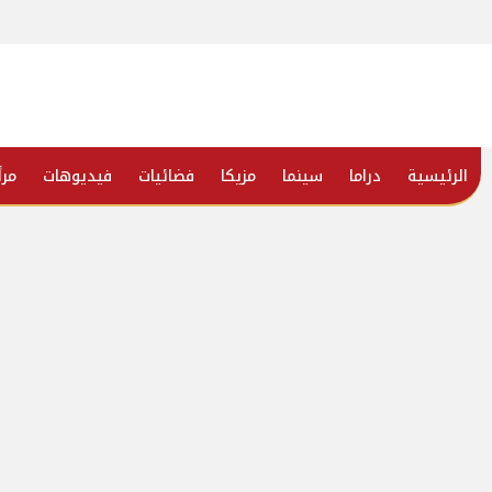
الرئيسية
دراما
سينما
مزيكا
فضائيات
فيديوهات
مرأ