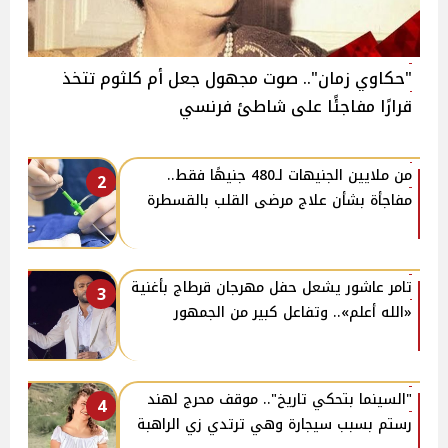
"حكاوي زمان".. صوت مجهول جعل أم كلثوم تتخذ
قرارًا مفاجئًا على شاطئ فرنسي
من ملايين الجنيهات لـ480 جنيهًا فقط..
2
مفاجأة بشأن علاج مرضى القلب بالقسطرة
تامر عاشور يشعل حفل مهرجان قرطاج بأغنية
3
«الله أعلم».. وتفاعل كبير من الجمهور
"السينما بتحكي تاريخ".. موقف محرج لهند
4
رستم بسبب سيجارة وهي ترتدي زي الراهبة