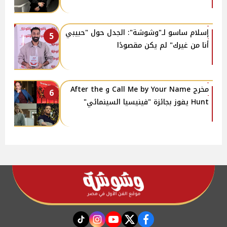
إسلام ساسو لـ"وشوشة": الجدل حول "حبيبي
5
أنا من غيرك" لم يكن مقصودًا
مخرج Call Me by Your Name و After the
6
Hunt يفوز بجائزة "فينيسيا السينمائي"
instagram
tiktok
youtube
twitter
facebook