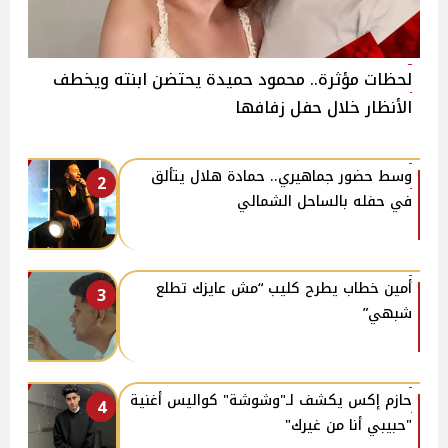
لحظات مؤثرة.. محمود حميدة يحتضن ابنته ويخطف
الأنظار خلال حفل زفافها
وسط حضور جماهيري.. حمادة هلال يتألق
2
في حفله بالساحل الشمالي
أمين خطاب يطرح كليب “مش عايزك تطلع
3
شبهي”
حازم إكس يكشف لـ"وشوشة" كواليس أغنية
4
"حبيبي أنا من غيرك"