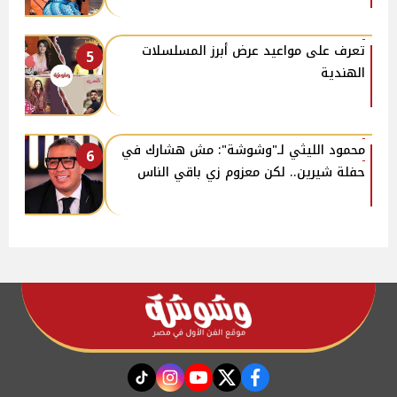
تعرف على مواعيد عرض أبرز المسلسلات
5
الهندية
محمود الليثي لـ"وشوشة": مش هشارك في
6
حفلة شيرين.. لكن معزوم زي باقي الناس
instagram
tiktok
youtube
twitter
facebook