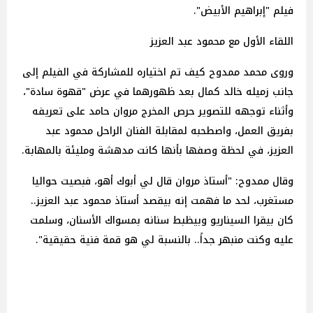
فيلم "إبراهيم الأبيض".
اللقاء الأول مع محمود عبد العزيز
وروى محمد ممدوح كيف تم اختياره للمشاركة في الفيلم إلى
جانب زميله خالد كمال بعد ظهورهما في عرض "قهوة سادة"،
وأثناء توجهه للتصوير حرص المخرج مروان حامد على تعريفه
بفريق العمل، واصطحبه لمقابلة الفنان الراحل محمود عبد
العزيز، في لحظة وصفها بأنها كانت مدهشة ومليئة بالمهابة.
وقال ممدوح: "أستاذ مروان قال لي أبوك أهو، فبصيت حواليا
مستغرب، لحد ما فهمت إنه بيقصد أستاذ محمود عبد العزيز..
كان بيقرا السيناريو وبيظبط سنانه بمسواك الأسنان، وسلمت
عليه وكنت منبهر جداً.. بالنسبة لي هو قمة فنية حقيقية".