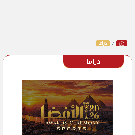
دراما
دراما