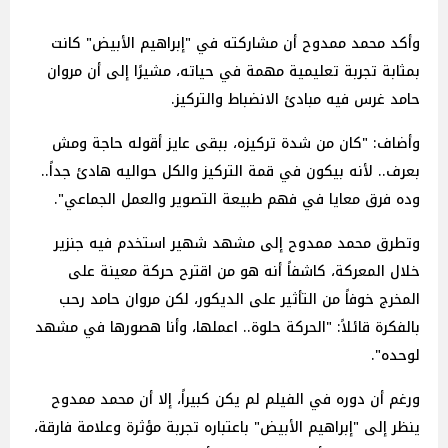
وأكد محمد ممدوح أن مشاركته في "إبراهيم الأبيض" كانت
بمثابة تجربة تعليمية مهمة في حياته، مشيرًا إلى أن مروان
حامد غرس فيه مبادئ الانضباط والتركيز.
وأضاف: "كان من شدة تركيزه، ببقى عايز أقوله حاجة ومش
بعرف.. لأنه بيكون في قمة التركيز والكل حواليه هادئ جداً..
وده فرق معايا في فهم طبيعة التصوير والعمل الجماعي".
وتطرق محمد ممدوح إلى مشهد شهير استخدم فيه جنزير
خلال المعركة، كاشفاً أنه هو من اقترح حركة معينة على
المخرج خوفاً من التأثير على الديكور، لكن مروان حامد رحب
بالفكرة قائلاً: "الحركة حلوة.. اعملها، وأنا هصورها في مشهد
لوحده".
ورغم أن دوره في الفيلم لم يكن كبيراً، إلا أن محمد ممدوح
ينظر إلى "إبراهيم الأبيض" باعتباره تجربة مؤثرة وعلامة فارقة،