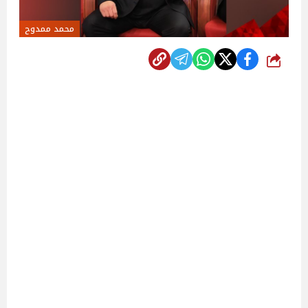
محمد ممدوح
شارك